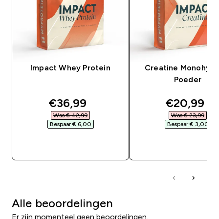
Impact Whey Protein
Creatine Monohydr
Poeder
discounted price
discounte
€36,99‎
€20,99‎
Was € 42,99‎
Was € 23,99‎
Bespaar € 6,00‎
Bespaar € 3,00‎
SHOP SNEL
SHOP SNEL
Alle beoordelingen
Er zijn momenteel geen beoordelingen.