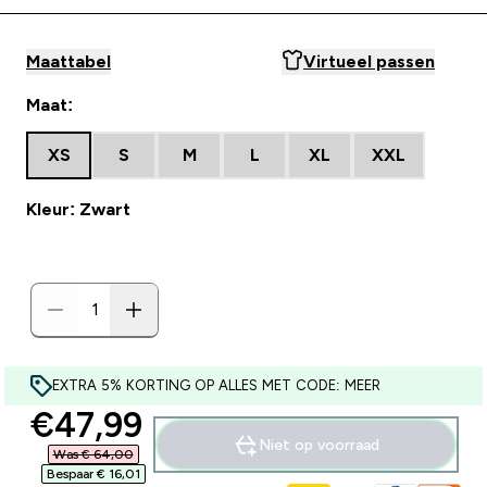
Maattabel
Virtueel passen
Maat:
XS
S
M
L
XL
XXL
Kleur: Zwart
EXTRA 5% KORTING OP ALLES MET CODE: MEER
discounted price
€47,99‎
Niet op voorraad
Was € 64,00‎
Bespaar € 16,01‎