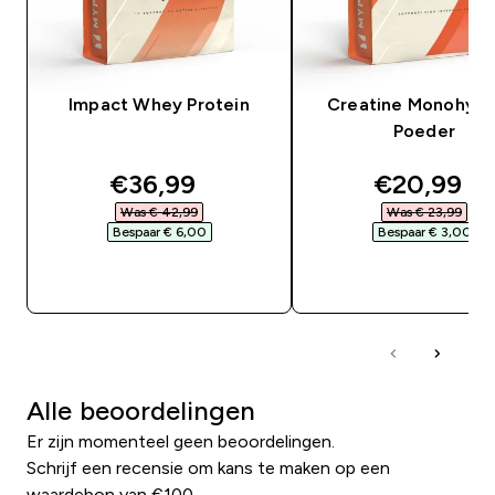
Impact Whey Protein
Creatine Monohydr
Poeder
discounted price
discounte
€36,99‎
€20,99‎
Was € 42,99‎
Was € 23,99‎
Bespaar € 6,00‎
Bespaar € 3,00‎
SHOP SNEL
SHOP SNEL
Alle beoordelingen
Er zijn momenteel geen beoordelingen.
Schrijf een recensie om kans te maken op een
waardebon van €100.