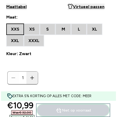
Maattabel
Virtueel passen
Maat:
XXS
XS
S
M
L
XL
XXL
XXXL
Kleur: Zwart
EXTRA 5% KORTING OP ALLES MET CODE: MEER
discounted price
€10,99‎
Niet op voorraad
Was € 32,00‎