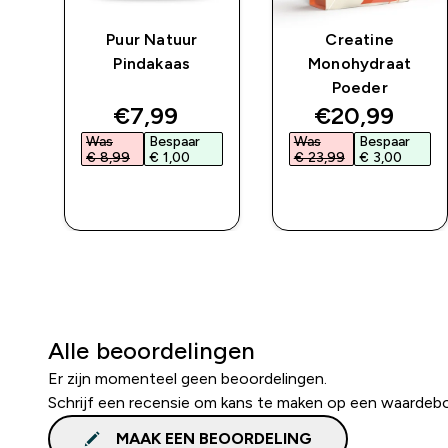
ing
Puur Natuur
Creatine
art
Pindakaas
Monohydraat
Poeder
ed price
discounted price
discounted 
€7,99‎
€20,99‎
Was
Bespaar
Was
Bespaar
€ 8,99‎
€ 1,00‎
€ 23,99‎
€ 3,00‎
L
SHOP SNEL
SHOP SNEL
Alle beoordelingen
Er zijn momenteel geen beoordelingen.
Schrijf een recensie om kans te maken op een waardeb
MAAK EEN BEOORDELING