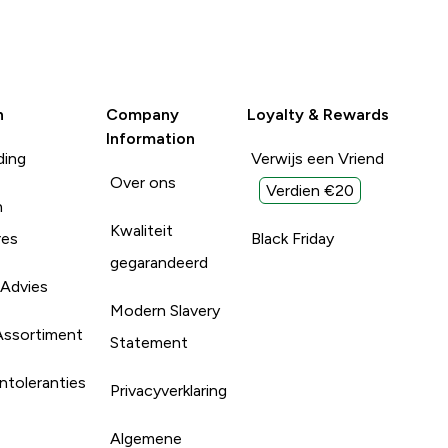
n
Company
Loyalty & Rewards
Information
ding
Verwijs een Vriend
Over ons
Verdien €20
n
Kwaliteit
res
Black Friday
gegarandeerd
 Advies
Modern Slavery
Assortiment
Statement
ntoleranties
Privacyverklaring
Algemene