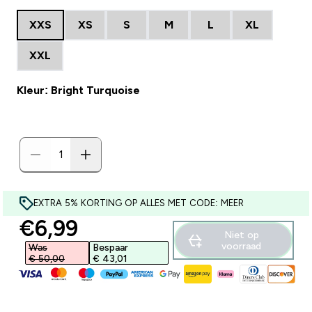
XXS
XS
S
M
L
XL
XXL
Kleur: Bright Turquoise
EXTRA 5% KORTING OP ALLES MET CODE: MEER
discounted price
€6,99‎
Niet op
voorraad
Was
Bespaar
€ 50,00‎
€ 43,01‎