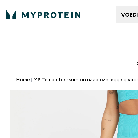
VOED
Dames Kleding
Here
Enter Da
⌄
Gratis bezorging vanaf €50
10% Extra K
Home
MP Tempo ton-sur-ton naadloze legging voor