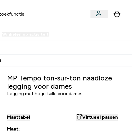
Winkelen op activiteit
er Sale | Tot 70% korting submenu
Enter Winkelen op activiteit submenu
⌄
 Extra Korting
Verdien Samen €40 Krediet
G
MP Tempo ton-sur-ton naadloze
legging voor dames
Legging met hoge taille voor dames
Maattabel
Virtueel passen
Maat: