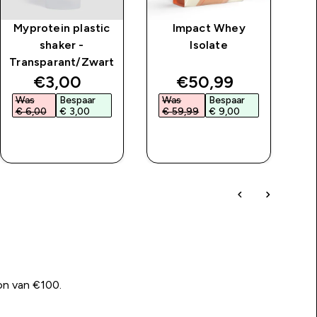
Myprotein plastic
Impact Whey
Cl
shaker -
Isolate
Transparant/Zwart
price
discounted price
discounted price
€3,00‎
€50,99‎
Was
Bespaar
Was
Bespaar
W
€ 6,00‎
€ 3,00‎
€ 59,99‎
€ 9,00‎
€
SHOP SNEL
SHOP SNEL
on van €100.