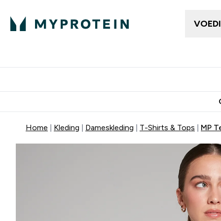
VOED
Dames Kleding
Here
Enter Da
⌄
Gratis bezorging vanaf €50
10% Extra K
Home
Kleding
Dameskleding
T-Shirts & Tops
MP Te