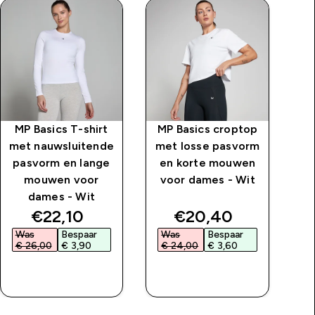
MP Basics T-shirt
MP Basics croptop
MP
met nauwsluitende
met losse pasvorm
me
pasvorm en lange
en korte mouwen
v
mouwen voor
voor dames - Wit
dames - Wit
price
discounted price
discounted price
€22,10‎
€20,40‎
Was
Bespaar
Was
Bespaar
W
€ 26,00‎
€ 3,90‎
€ 24,00‎
€ 3,60‎
€
SHOP SNEL
SHOP SNEL