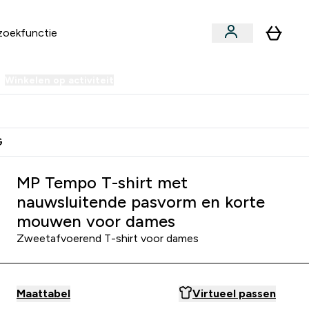
Winkelen op activiteit
er Sale | Tot 70% korting submenu
Enter Winkelen op activiteit submenu
⌄
 Extra Korting
Verdien Samen €40 Krediet
G
oor dames - Wit
MP Tempo T-shirt met
nauwsluitende pasvorm en korte
mouwen voor dames
Zweetafvoerend T-shirt voor dames
Maattabel
Virtueel passen