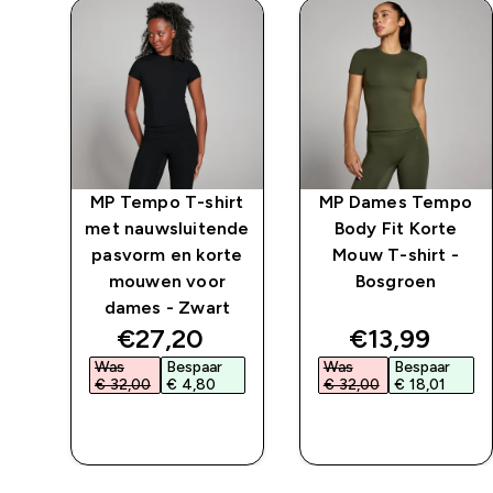
rt
MP Tempo T-shirt
MP Dames Tempo
nde
met nauwsluitende
Body Fit Korte
te
pasvorm en korte
Mouw T-shirt -
mouwen voor
Bosgroen
t
dames - Zwart
d price
discounted price
discounted 
€27,20‎
€13,99‎
Was
Bespaar
Was
Bespaar
€ 32,00‎
€ 4,80‎
€ 32,00‎
€ 18,01‎
L
SHOP SNEL
SHOP SNEL