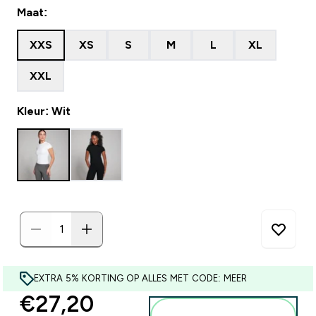
Maat:
XXS
XS
S
M
L
XL
XXL
Kleur: Wit
EXTRA 5% KORTING OP ALLES MET CODE: MEER
discounted price
€27,20‎
Voeg toe aan