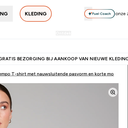
ING
KLEDING
Fuel Coach
n Kleding
Accessoires
Ontdek
Sale | Tot 70% korting
mes Kleding submenu
Enter Heren Kleding submenu
Enter Accessoires submenu
Enter Ontdek submenu
Ent
⌄
⌄
⌄
⌄
orting + Gratis Shaker | Nieuwe Klanten
Download de App Voor 5%
GRATIS BEZORGING BIJ AANKOOP VAN NIEUWE KLEDIN
mpo T-shirt met nauwsluitende pasvorm en korte mouwen v