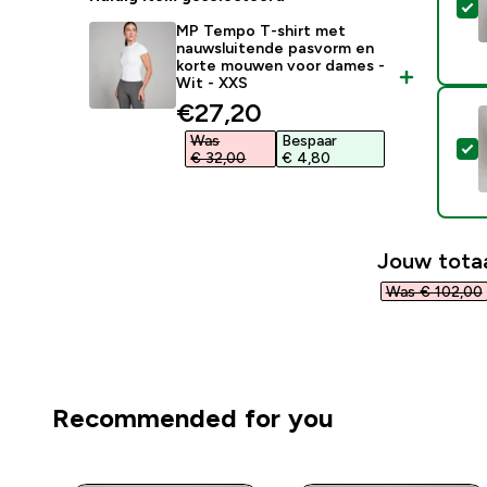
S
MP Tempo T-shirt met
nauwsluitende pasvorm en
korte mouwen voor dames -
Wit - XXS
discounted price
€27,20‎
Was
Bespaar
S
€ 32,00‎
€ 4,80‎
Jouw totaa
Was € 102,00‎
Recommended for you