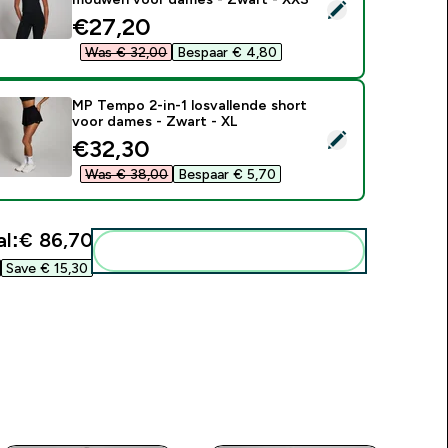
electeer dit product - MP Tempo T-shirt met nauwsluitende
discounted price
€27,20‎
Was € 32,00‎
Bespaar € 4,80‎
MP Tempo 2-in-1 losvallende short
voor dames - Zwart - XL
electeer dit product - MP Tempo 2-in-1 losvallende short voo
discounted price
€32,30‎
Was € 38,00‎
Bespaar € 5,70‎
l:
€ 86,70‎
Voeg deze toe aan je routine
Save € 15,30‎