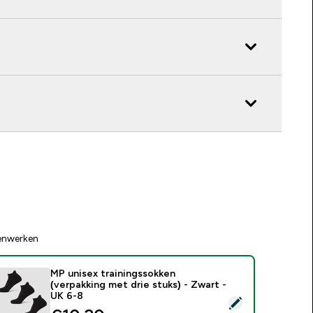
enwerken
MP unisex trainingssokken
(verpakking met drie stuks) - Zwart -
UK 6-8
electeer dit product - MP unisex trainingssokken (verpakking m