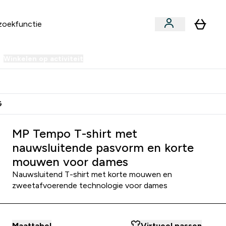
Winkelen op activiteit
er Sale | Tot 70% korting submenu
Enter Winkelen op activiteit submenu
⌄
 Extra Korting
Verdien Samen €40 Krediet
G
voor dames - Houtskoolblauw
MP Tempo T-shirt met
nauwsluitende pasvorm en korte
mouwen voor dames
Nauwsluitend T-shirt met korte mouwen en
zweetafvoerende technologie voor dames
Maattabel
Virtueel passen