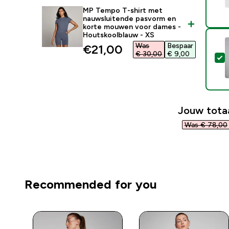
MP Tempo T-shirt met
nauwsluitende pasvorm en
korte mouwen voor dames -
Houtskoolblauw - XS
Was
Bespaar
discounted price
€21,00‎
€ 30,00‎
€ 9,00‎
S
Jouw totaa
Was € 78,00‎
Recommended for you