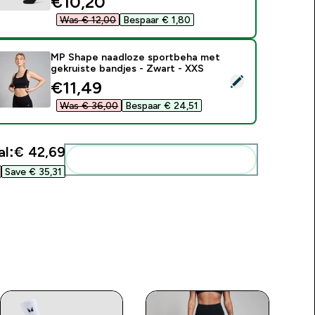
discounted price
€10,20‎
Was € 12,00‎
Bespaar € 1,80‎
MP Shape naadloze sportbeha met
gekruiste bandjes - Zwart - XXS
electeer dit product - MP Shape naadloze sportbeha met gekr
discounted price
€11,49‎
Was € 36,00‎
Bespaar € 24,51‎
l:
€ 42,69‎
Voeg deze toe aan je routine
Save € 35,31‎