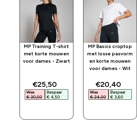
rt
MP Training T-shirt
MP Basics croptop
nde
met korte mouwen
met losse pasvorm
te
voor dames - Zwart
en korte mouwen
voor dames - Wit
t
ed price
discounted price
discounted 
€25,50‎
€20,40‎
Was
Bespaar
Was
Bespaar
€ 30,00‎
€ 4,50‎
€ 24,00‎
€ 3,60‎
L
SHOP SNEL
SHOP SNEL