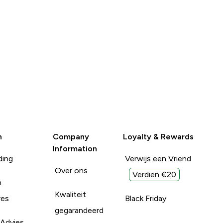
n
Company
Loyalty & Rewards
Information
ding
Verwijs een Vriend
Over ons
Verdien €20
n
Kwaliteit
res
Black Friday
gegarandeerd
 Advies