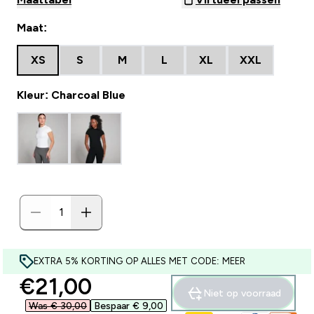
Maat:
XS
S
M
L
XL
XXL
Kleur: Charcoal Blue
EXTRA 5% KORTING OP ALLES MET CODE: MEER
discounted price
€21,00‎
Niet op voorraad
Was € 30,00‎
Bespaar € 9,00‎