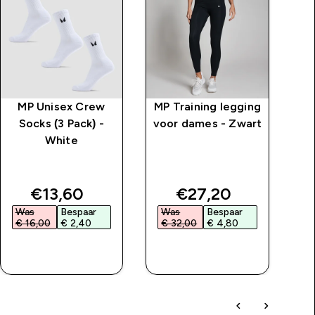
MP Unisex Crew
MP Training legging
M
Socks (3 Pack) -
voor dames - Zwart
White
pi
price
discounted price
discounted price
€13,60‎
€27,20‎
Was
Bespaar
Was
Bespaar
W
€ 16,00‎
€ 2,40‎
€ 32,00‎
€ 4,80‎
€
SHOP SNEL
SHOP SNEL