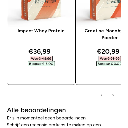
Impact Whey Protein
Creatine Monohydr
Poeder
discounted price
discounte
€36,99‎
€20,99‎
Was € 42,99‎
Was € 23,99‎
Bespaar € 6,00‎
Bespaar € 3,00‎
SHOP SNEL
SHOP SNEL
Alle beoordelingen
Er zijn momenteel geen beoordelingen.
Schrijf een recensie om kans te maken op een