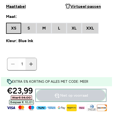
Maattabel
Virtueel passen
Maat:
XS
S
M
L
XL
XXL
Kleur: Blue Ink
EXTRA 5% KORTING OP ALLES MET CODE: MEER
discounted price
€23,99‎
Niet op voorraad
Was € 34,00‎
Bespaar € 10,01‎