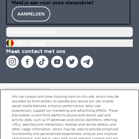
Meld je aan voor onze nieuwsbrief
AANMELDEN
Cookie-instellingen
BE |
Wijzig
Maak contact met ons
Handige Links
We use cookies and other tracking tools on this site, which may be
provided by third parties, to operate and secure our site, enable
social media features, enhance performance, tailor user
experiences, support our marketing and advertising efforts. These
Producten
also enable us and third parties to access and record user and
activity data, such as IP addresses and online identifiers, referring
URLs, searches and interactions, browser and device details, and
other usage information, which may be used to provide enhanced
Company Information
functionality and personalized experiences, analyze and improve
performance, and reach users with more relevant content and ads