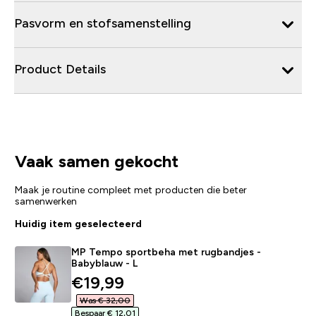
Pasvorm en stofsamenstelling
Product Details
Vaak samen gekocht
Maak je routine compleet met producten die beter
samenwerken
Huidig item geselecteerd
MP Tempo sportbeha met rugbandjes -
Babyblauw - L
discounted price
€19,99‎
Was € 32,00‎
Bespaar € 12,01‎