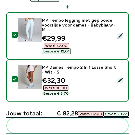
MP Tempo legging met geplooide
voorzijde voor dames - Babyblauw -
M
Selecteer dit product - MP Tempo legging met geploo
discounted price
€29,99‎
Was € 42,00‎
Bespaar € 12,01‎
MP Dames Tempo 2 In 1 Losse Short
- Wit - S
discounted price
€32,30‎
Selecteer dit product - MP Dames Tempo 2 In 1 Losse 
Was € 38,00‎
Bespaar € 5,70‎
Jouw totaal:
€ 82,28‎
Was € 112,00‎
Save € 29,72‎
Voeg deze toe aan je routine