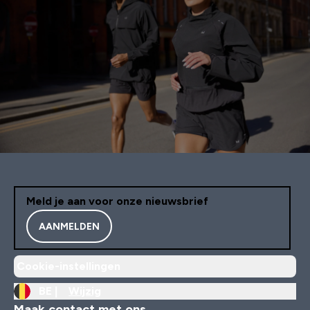
Meld je aan voor onze nieuwsbrief
AANMELDEN
Cookie-instellingen
BE |
Wijzig
Maak contact met ons