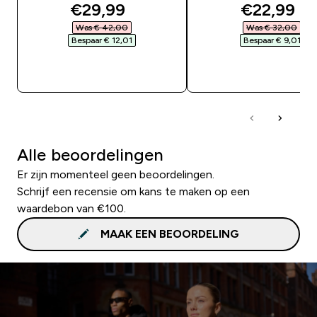
discounted price
discounte
€29,99‎
€22,99‎
Was € 42,00‎
Was € 32,00‎
Bespaar € 12,01‎
Bespaar € 9,01‎
SHOP SNEL
SHOP SNEL
Alle beoordelingen
Er zijn momenteel geen beoordelingen.
Schrijf een recensie om kans te maken op een
waardebon van €100.
MAAK EEN BEOORDELING