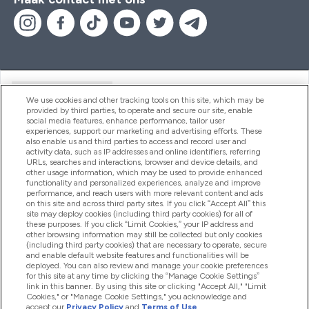
Handige Links
We use cookies and other tracking tools on this site, which may be
provided by third parties, to operate and secure our site, enable
social media features, enhance performance, tailor user
experiences, support our marketing and advertising efforts. These
Producten
also enable us and third parties to access and record user and
activity data, such as IP addresses and online identifiers, referring
URLs, searches and interactions, browser and device details, and
other usage information, which may be used to provide enhanced
Company Information
functionality and personalized experiences, analyze and improve
performance, and reach users with more relevant content and ads
on this site and across third party sites. If you click “Accept All” this
site may deploy cookies (including third party cookies) for all of
these purposes. If you click “Limit Cookies,” your IP address and
Loyalty & Rewards
other browsing information may still be collected but only cookies
(including third party cookies) that are necessary to operate, secure
and enable default website features and functionalities will be
deployed. You can also review and manage your cookie preferences
for this site at any time by clicking the “Manage Cookie Settings”
2026 The Hut.com Ltd
link in this banner. By using this site or clicking "Accept All," "Limit
Cookies," or "Manage Cookie Settings," you acknowledge and
accept our
Privacy Policy
and
Terms of Use
.