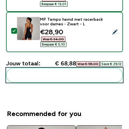
Bespaar € 13,01‎
MP Tempo hemd met racerback
voor dames - Zwart - L
discounted price
€28,90‎
Selecteer dit product - MP Tempo hemd met racerbac
Was € 34,00‎
Bespaar € 5,10‎
Jouw totaal:
€ 68,88‎
Was € 98,00‎
Save € 29,12‎
Voeg deze toe aan je routine
Recommended for you