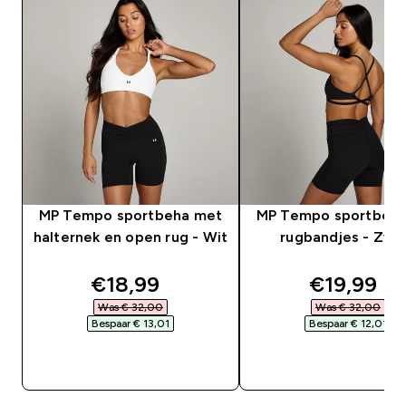
MP Tempo sportbeha met
MP Tempo sportbeh
halternek en open rug - Wit
rugbandjes - Zwa
discounted price
discounte
€18,99‎
€19,99‎
Was € 32,00‎
Was € 32,00‎
Bespaar € 13,01‎
Bespaar € 12,01‎
SHOP SNEL
SHOP SNEL