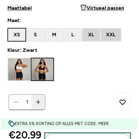
Maattabel
Virtueel passen
Maat:
XS
S
M
L
XL
XXL
Kleur: Zwart
EXTRA 5% KORTING OP ALLES MET CODE: MEER
discounted price
€20,99‎