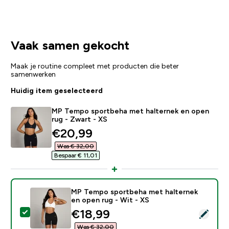
Vaak samen gekocht
Maak je routine compleet met producten die beter
samenwerken
Huidig item geselecteerd
MP Tempo sportbeha met halternek en open
rug - Zwart - XS
discounted price
€20,99‎
Was € 32,00‎
Bespaar € 11,01‎
MP Tempo sportbeha met halternek
en open rug - Wit - XS
discounted price
€18,99‎
Selecteer dit product - MP Tempo sportbeha met halte
Was € 32,00‎