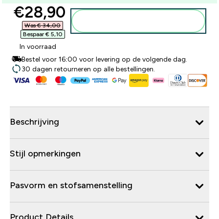
discounted price
€28,90‎
Voeg toe aan winkelmandje
Was € 34,00‎
Bespaar € 5,10‎
In voorraad
Bestel voor 16:00 voor levering op de volgende dag.
30 dagen retourneren op alle bestellingen.
Beschrijving
Stijl opmerkingen
Pasvorm en stofsamenstelling
Product Details