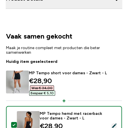
Vaak samen gekocht
Maak je routine compleet met producten die beter
samenwerken
Huidig item geselecteerd
MP Tempo short voor dames - Zwart - L
discounted price
€28,90‎
Was € 34,00‎
Bespaar € 5,10‎
MP Tempo hemd met racerback
voor dames - Zwart - L
discounted price
€28,90‎
Selecteer dit product - MP Tempo hemd met racerbac