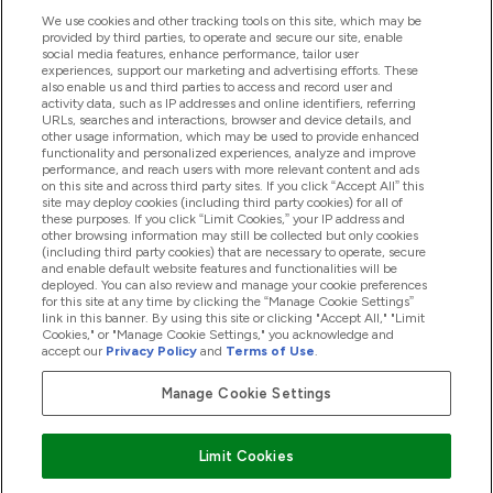
Handige Links
We use cookies and other tracking tools on this site, which may be
provided by third parties, to operate and secure our site, enable
social media features, enhance performance, tailor user
experiences, support our marketing and advertising efforts. These
Producten
also enable us and third parties to access and record user and
activity data, such as IP addresses and online identifiers, referring
URLs, searches and interactions, browser and device details, and
other usage information, which may be used to provide enhanced
Company Information
functionality and personalized experiences, analyze and improve
performance, and reach users with more relevant content and ads
on this site and across third party sites. If you click “Accept All” this
site may deploy cookies (including third party cookies) for all of
these purposes. If you click “Limit Cookies,” your IP address and
Loyalty & Rewards
other browsing information may still be collected but only cookies
(including third party cookies) that are necessary to operate, secure
and enable default website features and functionalities will be
deployed. You can also review and manage your cookie preferences
for this site at any time by clicking the “Manage Cookie Settings”
2026 The Hut.com Ltd
link in this banner. By using this site or clicking "Accept All," "Limit
Cookies," or "Manage Cookie Settings," you acknowledge and
accept our
Privacy Policy
and
Terms of Use
.
Manage Cookie Settings
Betaal met
Limit Cookies