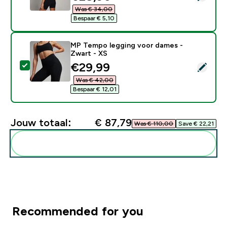
Was € 34,00‎
Bespaar € 5,10‎
MP Tempo legging voor dames -
Zwart - XS
discounted price
€29,99‎
Selecteer dit product - MP Tempo legging voor dames
Was € 42,00‎
Bespaar € 12,01‎
Jouw totaal:
€ 87,79‎
Was € 110,00‎
Save € 22,21‎
Voeg deze toe aan je routine
Recommended for you