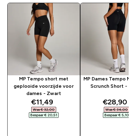
MP Tempo short met
MP Dames Tempo Naa
geplooide voorzijde voor
Scrunch Short - Zw
dames - Zwart
discounted price
discounte
€11,49‎
€28,90‎
Was € 32,00‎
Was € 34,00‎
Bespaar € 20,51‎
Bespaar € 5,10‎
SHOP SNEL
SHOP SNEL