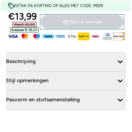
EXTRA 5% KORTING OP ALLES MET CODE: MEER
discounted price
€13,99‎
Niet op voorraad
Was € 32,00‎
Bespaar € 18,01‎
Beschrijving
Stijl opmerkingen
Pasvorm en stofsamenstelling