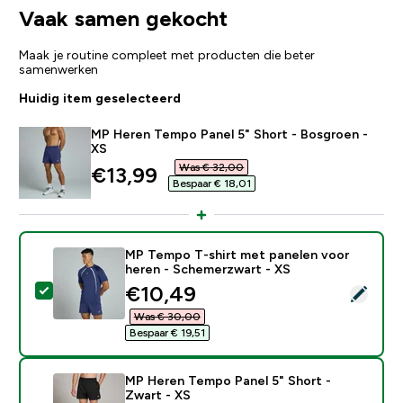
Vaak samen gekocht
Maak je routine compleet met producten die beter
samenwerken
Huidig item geselecteerd
MP Heren Tempo Panel 5" Short - Bosgroen -
XS
Was € 32,00‎
discounted price
€13,99‎
Bespaar € 18,01‎
MP Tempo T-shirt met panelen voor
heren - Schemerzwart - XS
discounted price
€10,49‎
Selecteer dit product - MP Tempo T-shirt met panele
Was € 30,00‎
Bespaar € 19,51‎
MP Heren Tempo Panel 5" Short -
Zwart - XS