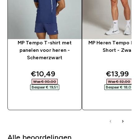
MP Tempo T-shirt met
MP Heren Tempo Pan
panelen voor heren -
Short - Zwart
Schemerzwart
discounted price
discounte
€10,49‎
€13,99‎
Was € 30,00‎
Was € 32,00‎
Bespaar € 19,51‎
Bespaar € 18,01‎
SHOP SNEL
SHOP SNEL
Alle beoordelingen