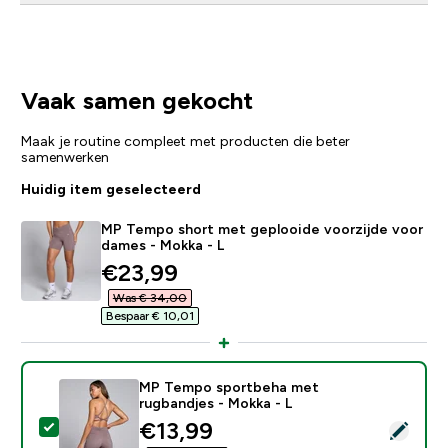
Vaak samen gekocht
Maak je routine compleet met producten die beter
samenwerken
Huidig item geselecteerd
MP Tempo short met geplooide voorzijde voor
dames - Mokka - L
discounted price
€23,99‎
Was € 34,00‎
Bespaar € 10,01‎
MP Tempo sportbeha met
rugbandjes - Mokka - L
discounted price
€13,99‎
Selecteer dit product - MP Tempo sportbeha met rugb