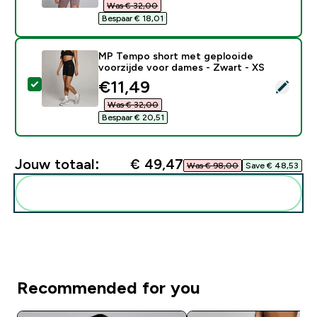
Was € 32,00‎
Bespaar € 18,01‎
MP Tempo short met geplooide
voorzijde voor dames - Zwart - XS
discounted price
€11,49‎
Selecteer dit product - MP Tempo short met geplooid
Was € 32,00‎
Bespaar € 20,51‎
Jouw totaal:
€ 49,47‎
Was € 98,00‎
Save € 48,53‎
Voeg deze toe aan je routine
Recommended for you