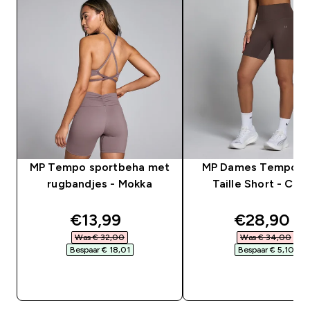
MP Tempo sportbeha met
MP Dames Tempo H
rugbandjes - Mokka
Taille Short - Cac
discounted price
discounte
€13,99‎
€28,90‎
Was € 32,00‎
Was € 34,00‎
Bespaar € 18,01‎
Bespaar € 5,10‎
SHOP SNEL
SHOP SNEL