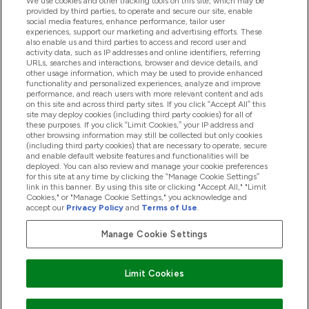
We use cookies and other tracking tools on this site, which may be
provided by third parties, to operate and secure our site, enable
social media features, enhance performance, tailor user
experiences, support our marketing and advertising efforts. These
Producten
also enable us and third parties to access and record user and
activity data, such as IP addresses and online identifiers, referring
URLs, searches and interactions, browser and device details, and
other usage information, which may be used to provide enhanced
Company Information
functionality and personalized experiences, analyze and improve
performance, and reach users with more relevant content and ads
on this site and across third party sites. If you click “Accept All” this
site may deploy cookies (including third party cookies) for all of
these purposes. If you click “Limit Cookies,” your IP address and
Loyalty & Rewards
other browsing information may still be collected but only cookies
(including third party cookies) that are necessary to operate, secure
and enable default website features and functionalities will be
deployed. You can also review and manage your cookie preferences
for this site at any time by clicking the “Manage Cookie Settings”
2026 The Hut.com Ltd
link in this banner. By using this site or clicking "Accept All," "Limit
Cookies," or "Manage Cookie Settings," you acknowledge and
accept our
Privacy Policy
and
Terms of Use
.
Manage Cookie Settings
Betaal met
Limit Cookies