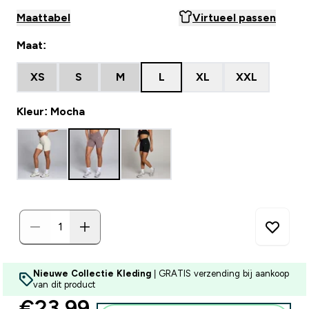
Maattabel
Virtueel passen
Maat:
XS
S
M
L
XL
XXL
Kleur: Mocha
Nieuwe Collectie Kleding
| GRATIS verzending bij aankoop
van dit product
discounted price
€23,99‎