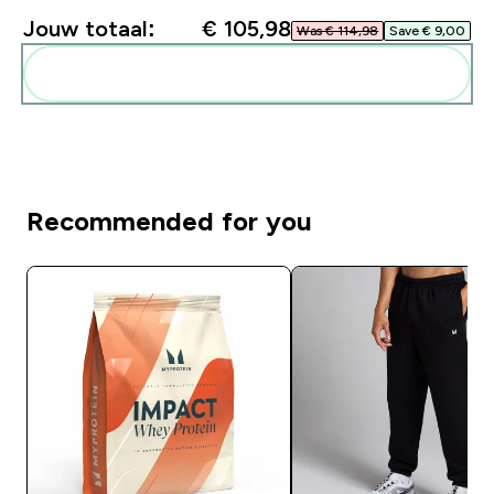
Jouw totaal:
€ 105,98‎
Was € 114,98‎
Save € 9,00‎
Voeg deze toe aan je routine
Recommended for you