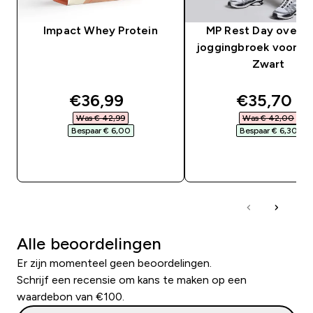
Impact Whey Protein
MP Rest Day oversi
joggingbroek voor he
Zwart
discounted price
discounte
€36,99‎
€35,70‎
Was € 42,99‎
Was € 42,00‎
Bespaar € 6,00‎
Bespaar € 6,30‎
SHOP SNEL
SHOP SNEL
Alle beoordelingen
Er zijn momenteel geen beoordelingen.
Schrijf een recensie om kans te maken op een
waardebon van €100.