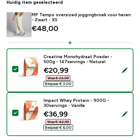
Huidig item geselecteerd
MP Tempo oversized joggingbroek voor heren
- Zwart - XS
€48,00‎
Creatine Monohydraat Poeder -
500g - 147servings - Naturel
discounted price
€20,99‎
Selecteer dit product - Creatine Monohydraat Poeder 
Was € 23,99‎
Bespaar € 3,00‎
Impact Whey Protein - 900G -
30servings - Vanille
discounted price
€36,99‎
Selecteer dit product - Impact Whey Protein - 900G - 
Was € 42,99‎
Bespaar € 6,00‎