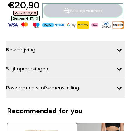
discounted price
€20,90‎
Niet op voorraad
Was € 38,00‎
Bespaar € 17,10‎
Beschrijving
Stijl opmerkingen
Pasvorm en stofsamenstelling
Recommended for you