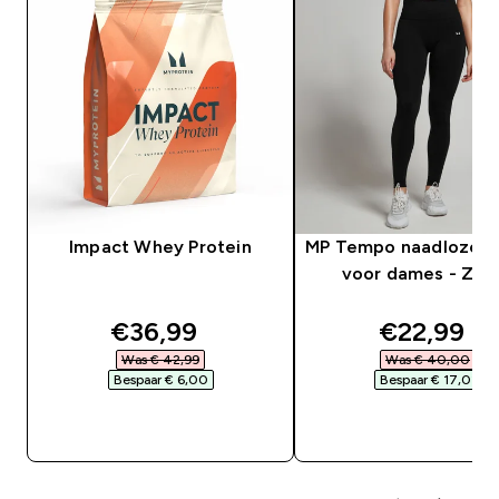
Impact Whey Protein
MP Tempo naadloze l
voor dames - Zwa
discounted price
discounte
€36,99‎
€22,99‎
Was € 42,99‎
Was € 40,00‎
Bespaar € 6,00‎
Bespaar € 17,01‎
SHOP SNEL
SHOP SNEL