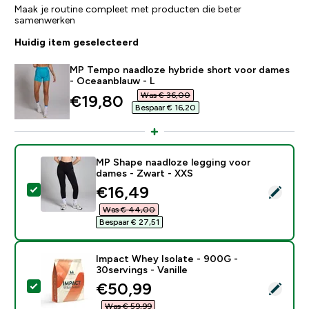
Maak je routine compleet met producten die beter
samenwerken
Huidig item geselecteerd
MP Tempo naadloze hybride short voor dames
- Oceaanblauw - L
Was € 36,00‎
discounted price
€19,80‎
Bespaar € 16,20‎
MP Shape naadloze legging voor
dames - Zwart - XXS
discounted price
€16,49‎
Selecteer dit product - MP Shape naadloze legging vo
Was € 44,00‎
Bespaar € 27,51‎
Impact Whey Isolate - 900G -
30servings - Vanille
discounted price
€50,99‎
Selecteer dit product - Impact Whey Isolate - 900G - 
Was € 59,99‎