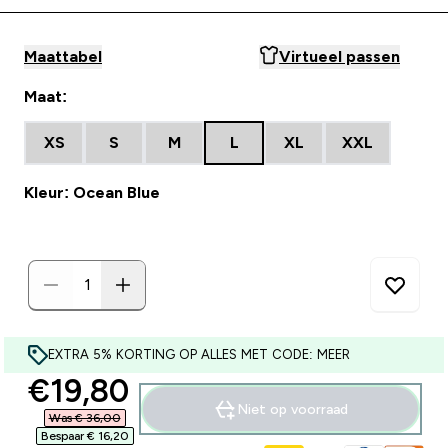
Maattabel
Virtueel passen
Maat:
XS
S
M
L
XL
XXL
Kleur: Ocean Blue
EXTRA 5% KORTING OP ALLES MET CODE: MEER
discounted price
€19,80‎
Niet op voorraad
Was € 36,00‎
Bespaar € 16,20‎