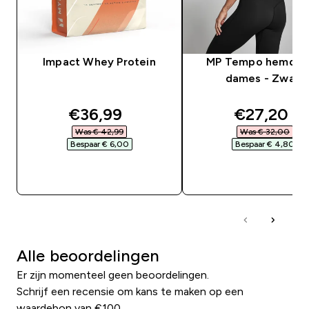
Impact Whey Protein
MP Tempo hemd v
dames - Zwart
discounted price
discounte
€36,99‎
€27,20‎
Was € 42,99‎
Was € 32,00‎
Bespaar € 6,00‎
Bespaar € 4,80‎
SHOP SNEL
SHOP SNEL
Alle beoordelingen
Er zijn momenteel geen beoordelingen.
Schrijf een recensie om kans te maken op een
waardebon van €100.