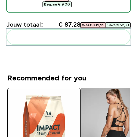
Bespaar € 9,00‎
Jouw totaal:
€ 87,28‎
Was € 139,99‎
Save € 52,71‎
Voeg deze toe aan je routine
Recommended for you