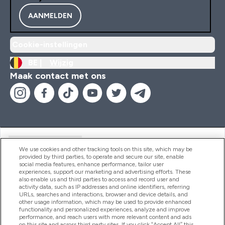
AANMELDEN
Cookie-instellingen
BE |
Wijzig
Maak contact met ons
Handige Links
We use cookies and other tracking tools on this site, which may be
provided by third parties, to operate and secure our site, enable
social media features, enhance performance, tailor user
experiences, support our marketing and advertising efforts. These
Producten
also enable us and third parties to access and record user and
activity data, such as IP addresses and online identifiers, referring
URLs, searches and interactions, browser and device details, and
other usage information, which may be used to provide enhanced
Company Information
functionality and personalized experiences, analyze and improve
performance, and reach users with more relevant content and ads
on this site and across third party sites. If you click “Accept All” this