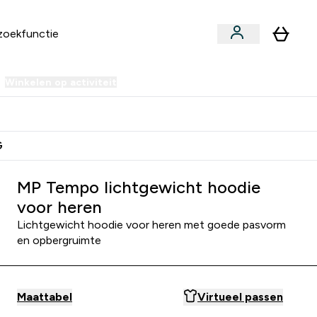
Winkelen op activiteit
er Sale | Tot 70% korting submenu
Enter Winkelen op activiteit submenu
⌄
 Extra Korting
Verdien Samen €40 Krediet
G
MP Tempo lichtgewicht hoodie
voor heren
Lichtgewicht hoodie voor heren met goede pasvorm
en opbergruimte
Maattabel
Virtueel passen