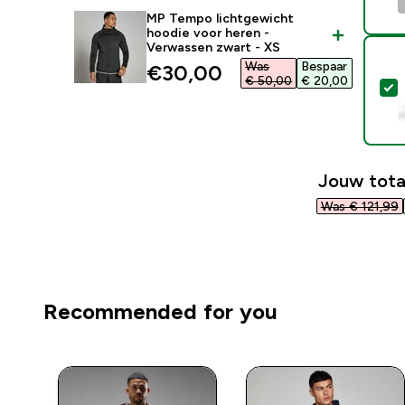
MP Tempo lichtgewicht
hoodie voor heren -
Verwassen zwart - XS
Was
Bespaar
discounted price
€30,00‎
€ 50,00‎
€ 20,00‎
S
Jouw tota
Was € 121,99‎
Recommended for you