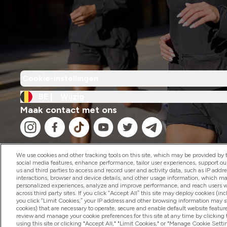
Cookie-instellingen
BE |
Wijzig
Maak contact met ons
We use cookies and other tracking tools on this site, which may be provided by th
social media features, enhance performance, tailor user experiences, support ou
us and third parties to access and record user and activity data, such as IP addr
2026 The Hut.com Ltd
interactions, browser and device details, and other usage information, which m
personalized experiences, analyze and improve performance, and reach users wi
across third party sites. If you click “Accept All” this site may deploy cookies (inc
you click “Limit Cookies,” your IP address and other browsing information may sti
cookies) that are necessary to operate, secure and enable default website feature
review and manage your cookie preferences for this site at any time by clicking
using this site or clicking "Accept All," "Limit Cookies," or "Manage Cookie Se