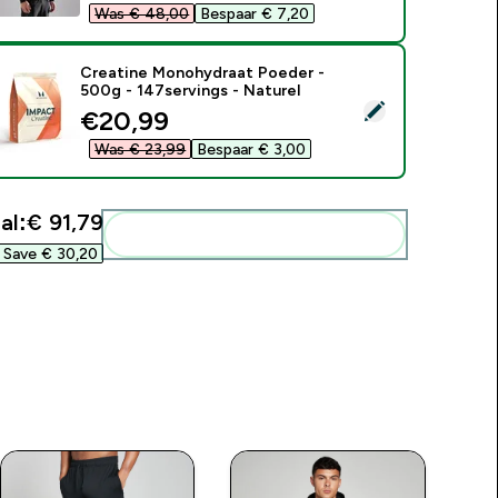
Was € 48,00‎
Bespaar € 7,20‎
Creatine Monohydraat Poeder -
500g - 147servings - Naturel
electeer dit product - Creatine Monohydraat Poeder - 500g - 
discounted price
€20,99‎
Was € 23,99‎
Bespaar € 3,00‎
al:
€ 91,79‎
Voeg deze toe aan je routine
Save € 30,20‎