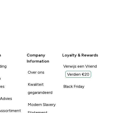
n
Company
Loyalty & Rewards
Information
ding
Verwijs een Vriend
Over ons
Verdien €20
n
Kwaliteit
res
Black Friday
gegarandeerd
 Advies
Modern Slavery
Assortiment
Statement