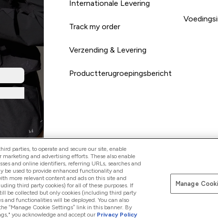
Internationale Levering
Voedingsi
Track my order
Verzending & Levering
Productterugroepingsbericht
ird parties, to operate and secure our site, enable
r marketing and advertising efforts. These also enable
esses and online identifiers, referring URLs, searches and
Betaal met
ay be used to provide enhanced functionality and
th more relevant content and ads on this site and
Manage Cooki
luding third party cookies) for all of these purposes. If
ll be collected but only cookies (including third party
s and functionalities will be deployed. You can also
 the “Manage Cookie Settings” link in this banner. By
ttings," you acknowledge and accept our
Privacy Policy