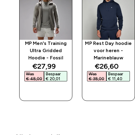
die
MP Men's Training
MP Rest Day hoodie
ren
Ultra Gridded
voor heren -
Hoodie - Fossil
Marineblauw
ed price
discounted price
discounted 
€27,99‎
€26,60‎
Was
Bespaar
Was
Bespaar
€ 48,00‎
€ 20,01‎
€ 38,00‎
€ 11,40‎
L
SHOP SNEL
SHOP SNEL