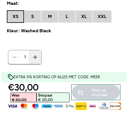
Maat:
XS
S
M
L
XL
XXL
Kleur: Washed Black
EXTRA 5% KORTING OP ALLES MET CODE: MEER
discounted price
€30,00‎
Niet op
voorraad
Was
Bespaar
€ 50,00‎
€ 20,00‎