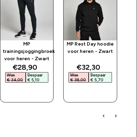
MP
MP Rest Day hoodie
trainingsjoggingbroek
voor heren - Zwart
voor heren - Zwart
price
discounted price
discounted price
€28,90‎
€32,30‎
Was
Bespaar
Was
Bespaar
W
€ 34,00‎
€ 5,10‎
€ 38,00‎
€ 5,70‎
€
SHOP SNEL
SHOP SNEL