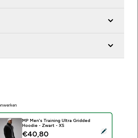
enwerken
MP Men's Training Ultra Gridded
Hoodie - Zwart - XS
electeer dit product - MP Men's Training Ultra Gridded Hoodie
discounted price
€40,80‎