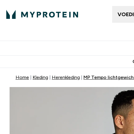
VOED
Dames Kleding
Here
Enter Da
⌄
Gratis bezorging vanaf €50
10% Extra K
Home
Kleding
Herenkleding
MP Tempo lichtgewicht