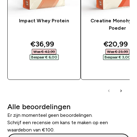
Impact Whey Protein
Creatine Monohydr
Poeder
discounted price
discounte
€36,99‎
€20,99‎
Was € 42,99‎
Was € 23,99‎
Bespaar € 6,00‎
Bespaar € 3,00‎
SHOP SNEL
SHOP SNEL
Alle beoordelingen
Er zijn momenteel geen beoordelingen.
Schrijf een recensie om kans te maken op een
waardebon van €100.