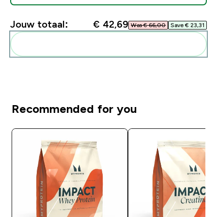
Jouw totaal:
€ 42,69‎
Was € 66,00‎
Save € 23,31‎
Voeg deze toe aan je routine
Recommended for you