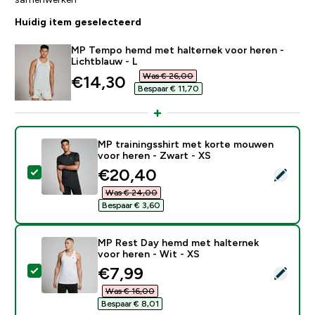
Huidig item geselecteerd
MP Tempo hemd met halternek voor heren -
Lichtblauw - L
Was € 26,00‎
discounted price
€14,30‎
Bespaar € 11,70‎
MP trainingsshirt met korte mouwen
voor heren - Zwart - XS
discounted price
€20,40‎
Selecteer dit product - MP trainingsshirt met korte 
Was € 24,00‎
Bespaar € 3,60‎
MP Rest Day hemd met halternek
voor heren - Wit - XS
discounted price
€7,99‎
Selecteer dit product - MP Rest Day hemd met haltern
Was € 16,00‎
Bespaar € 8,01‎