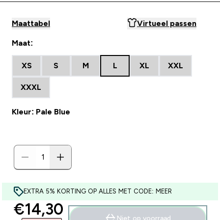
Maattabel
Virtueel passen
Maat:
XS
S
M
L
XL
XXL
XXXL
Kleur: Pale Blue
EXTRA 5% KORTING OP ALLES MET CODE: MEER
discounted price
€14,30‎
Niet op voorraad