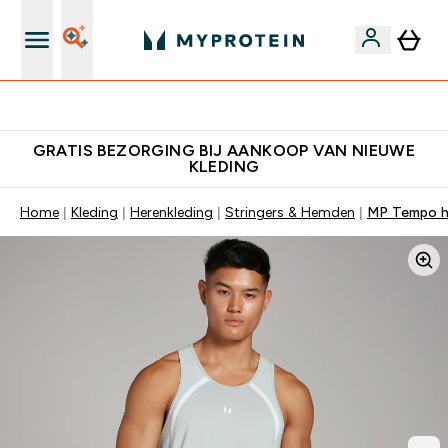
10% Extra Korting + Gratis Shaker | Nieuwe Klanten
GRATIS BEZORGING BIJ AANKOOP VAN NIEUWE
KLEDING
Home
Kleding
Herenkleding
Stringers & Hemden
MP Tempo he