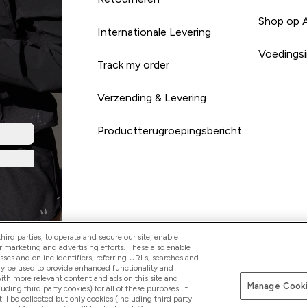
Shop op 
Internationale Levering
Voedingsi
Track my order
Verzending & Levering
Productterugroepingsbericht
ird parties, to operate and secure our site, enable
r marketing and advertising efforts. These also enable
esses and online identifiers, referring URLs, searches and
Betaal met
ay be used to provide enhanced functionality and
th more relevant content and ads on this site and
Manage Cooki
luding third party cookies) for all of these purposes. If
ll be collected but only cookies (including third party