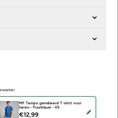
enwerken
MP Tempo gemêleerd T-shirt voor
heren - Puurblauw - XS
electeer dit product - MP Tempo gemêleerd T-shirt voor here
discounted price
€12,99‎