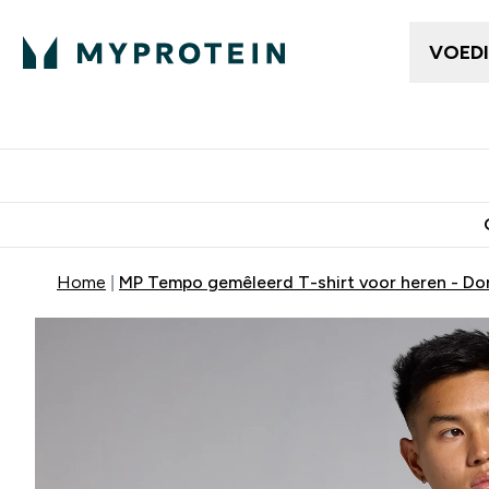
VOED
Dames Kleding
Here
Enter Da
⌄
Gratis bezorging vanaf €50
10% Extra K
Home
MP Tempo gemêleerd T-shirt voor heren - D