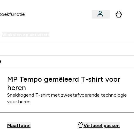
Winkelen op activiteit
er Sale | Tot 70% korting submenu
Enter Winkelen op activiteit submenu
⌄
 Extra Korting
Verdien Samen €40 Krediet
G
MP Tempo gemêleerd T-shirt voor
heren
Sneldrogend T-shirt met zweetafvoerende technologie
voor heren
Maattabel
Virtueel passen