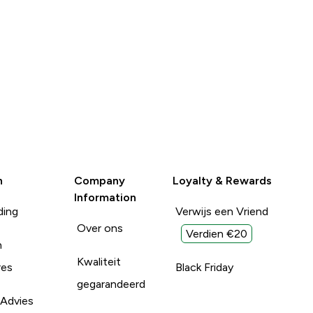
n
Company
Loyalty & Rewards
Information
ding
Verwijs een Vriend
Over ons
Verdien €20
n
Kwaliteit
res
Black Friday
gegarandeerd
 Advies