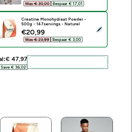
Was € 30,00‎
Bespaar € 17,01‎
Creatine Monohydraat Poeder -
500g - 147servings - Naturel
electeer dit product - Creatine Monohydraat Poeder - 500g - 
discounted price
€20,99‎
Was € 23,99‎
Bespaar € 3,00‎
l:
€ 47,97‎
Voeg deze toe aan je routine
Save € 36,02‎