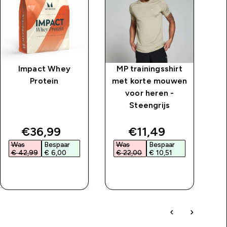
Impact Whey
MP trainingsshirt
Protein
met korte mouwen
voor heren -
Steengrijs
price
discounted price
discounted price
€36,99‎
€11,49‎
Was
Bespaar
Was
Bespaar
W
€ 42,99‎
€ 6,00‎
€ 22,00‎
€ 10,51‎
€
SHOP SNEL
SHOP SNEL