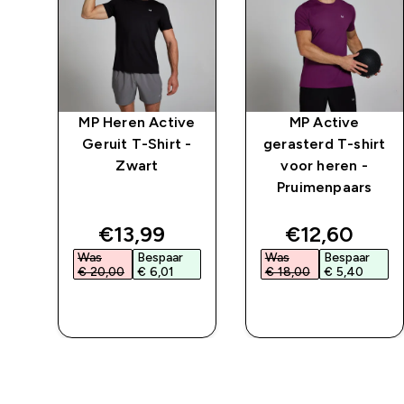
MP Heren Active
MP Active
rt
Geruit T-Shirt -
gerasterd T-shirt
Zwart
voor heren -
Pruimenpaars
ed price
discounted price
discounted 
€13,99‎
€12,60‎
Was
Bespaar
Was
Bespaar
€ 20,00‎
€ 6,01‎
€ 18,00‎
€ 5,40‎
L
SHOP SNEL
SHOP SNEL