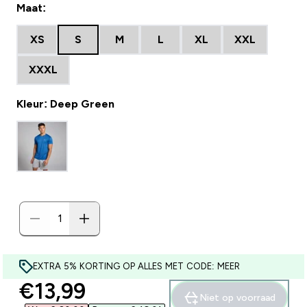
Maat:
XS
S
M
L
XL
XXL
XXXL
Kleur: Deep Green
EXTRA 5% KORTING OP ALLES MET CODE: MEER
discounted price
€13,99‎
Niet op voorraad