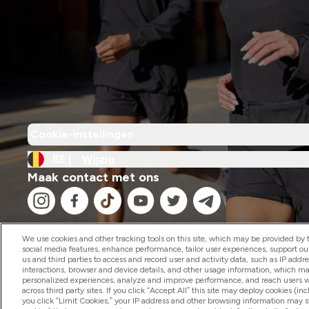
Cookie-instellingen
BE |
Wijzig
Maak contact met ons
We use cookies and other tracking tools on this site, which may be provided by th
social media features, enhance performance, tailor user experiences, support ou
us and third parties to access and record user and activity data, such as IP addr
2026 The Hut.com Ltd
interactions, browser and device details, and other usage information, which m
personalized experiences, analyze and improve performance, and reach users wi
across third party sites. If you click “Accept All” this site may deploy cookies (inc
you click “Limit Cookies,” your IP address and other browsing information may sti