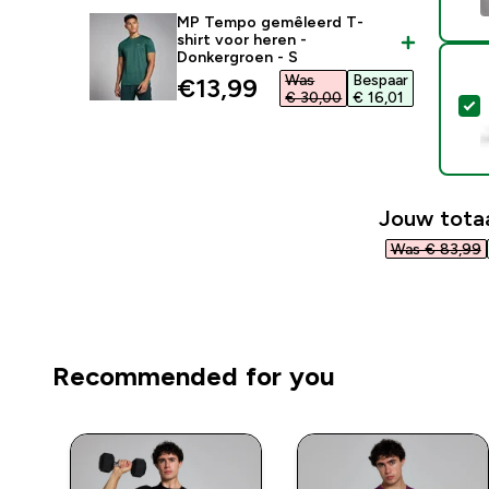
MP Tempo gemêleerd T-
shirt voor heren -
Donkergroen - S
Was
Bespaar
discounted price
€13,99‎
€ 30,00‎
€ 16,01‎
S
Jouw totaa
Was € 83,99‎
Recommended for you