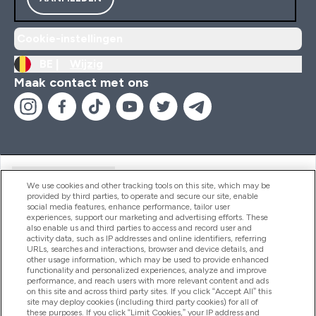
Cookie-instellingen
BE |
Wijzig
Maak contact met ons
Handige Links
We use cookies and other tracking tools on this site, which may be
provided by third parties, to operate and secure our site, enable
social media features, enhance performance, tailor user
experiences, support our marketing and advertising efforts. These
Producten
also enable us and third parties to access and record user and
activity data, such as IP addresses and online identifiers, referring
URLs, searches and interactions, browser and device details, and
other usage information, which may be used to provide enhanced
Company Information
functionality and personalized experiences, analyze and improve
performance, and reach users with more relevant content and ads
on this site and across third party sites. If you click “Accept All” this
site may deploy cookies (including third party cookies) for all of
these purposes. If you click “Limit Cookies,” your IP address and