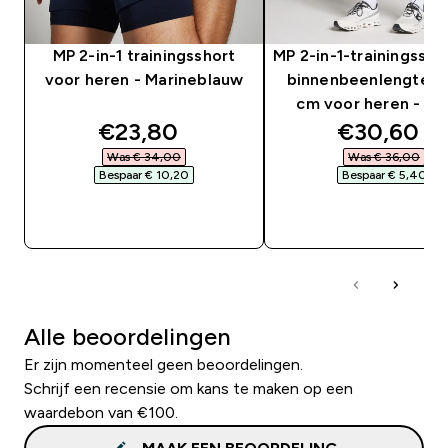
MP 2-in-1 trainingsshort
MP 2-in-1-trainingssho
voor heren - Marineblauw
binnenbeenlengte va
cm voor heren - Zw
discounted price
discounte
€23,80‎
€30,60‎
Was € 34,00‎
Was € 36,00‎
Bespaar € 10,20‎
Bespaar € 5,40‎
SHOP SNEL
SHOP SNEL
Alle beoordelingen
Er zijn momenteel geen beoordelingen.
Schrijf een recensie om kans te maken op een
waardebon van €100.