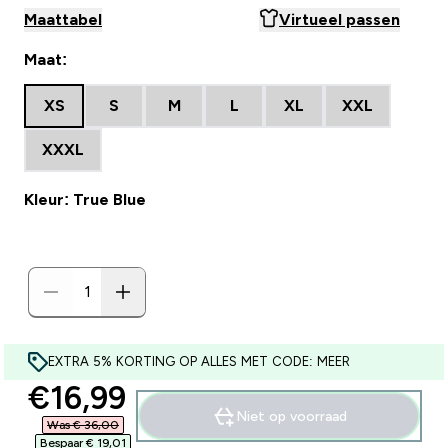
Maattabel
Virtueel passen
Maat:
XS
S
M
L
XL
XXL
XXXL
Kleur: True Blue
EXTRA 5% KORTING OP ALLES MET CODE: MEER
discounted price
€16,99‎
Niet op voorraad
Was € 36,00‎
Bespaar € 19,01‎