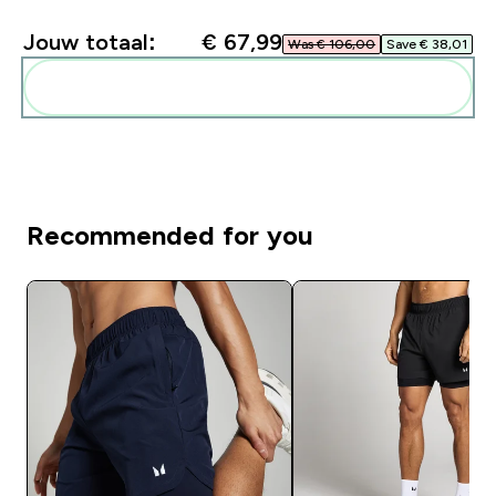
Jouw totaal:
€ 67,99‎
Was € 106,00‎
Save € 38,01‎
Voeg deze toe aan je routine
Recommended for you