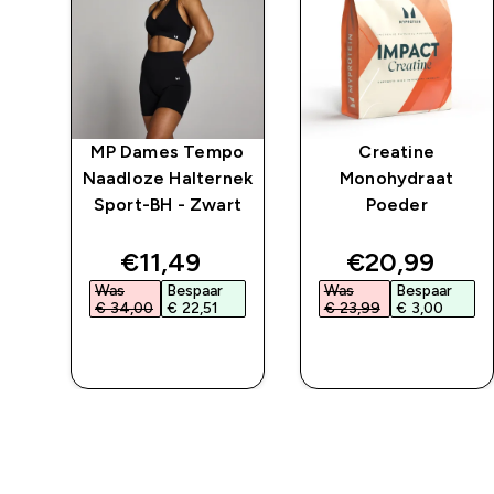
 -
MP Dames Tempo
Creatine
Naadloze Halternek
Monohydraat
Sport-BH - Zwart
Poeder
ed price
discounted price
discounted 
€11,49‎
€20,99‎
Was
Bespaar
Was
Bespaar
€ 34,00‎
€ 22,51‎
€ 23,99‎
€ 3,00‎
L
SHOP SNEL
SHOP SNEL