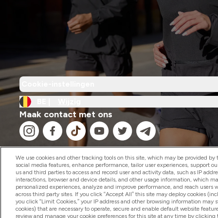
Cookie-instellingen
BE |
Wijzig
Maak contact met ons
We use cookies and other tracking tools on this site, which may be provided by th
social media features, enhance performance, tailor user experiences, support ou
us and third parties to access and record user and activity data, such as IP addr
2026 The Hut.com Ltd
interactions, browser and device details, and other usage information, which m
personalized experiences, analyze and improve performance, and reach users wi
across third party sites. If you click “Accept All” this site may deploy cookies (inc
you click “Limit Cookies,” your IP address and other browsing information may sti
cookies) that are necessary to operate, secure and enable default website feature
review and manage your cookie preferences for this site at any time by clicking