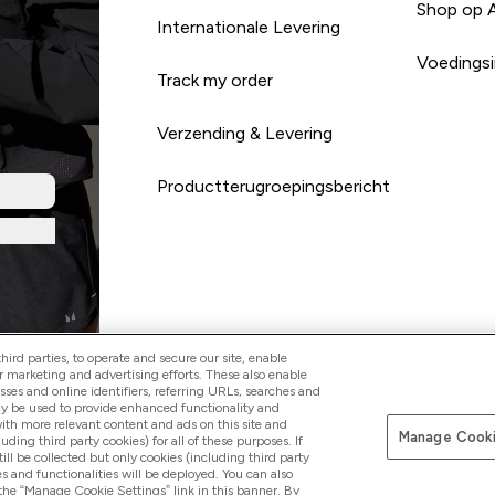
Shop op 
Internationale Levering
Voedingsi
Track my order
Verzending & Levering
Productterugroepingsbericht
ird parties, to operate and secure our site, enable
r marketing and advertising efforts. These also enable
esses and online identifiers, referring URLs, searches and
Betaal met
ay be used to provide enhanced functionality and
th more relevant content and ads on this site and
Manage Cooki
luding third party cookies) for all of these purposes. If
ll be collected but only cookies (including third party
s and functionalities will be deployed. You can also
 the “Manage Cookie Settings” link in this banner. By