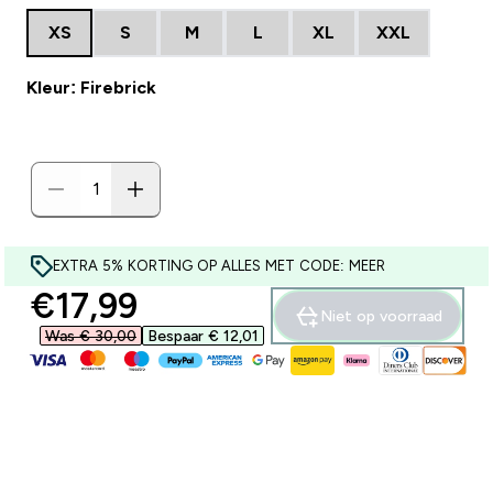
XS
S
M
L
XL
XXL
Kleur: Firebrick
EXTRA 5% KORTING OP ALLES MET CODE: MEER
discounted price
€17,99‎
Niet op voorraad
Was € 30,00‎
Bespaar € 12,01‎