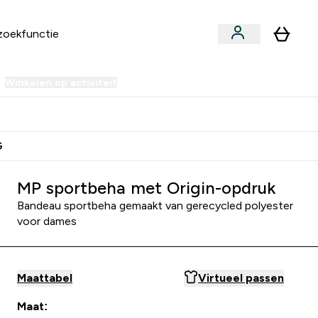
Winkelen op activiteit
er Sale | Tot 70% korting submenu
Enter Winkelen op activiteit submenu
⌄
 Extra Korting
Verdien Samen €40 Krediet
G
MP sportbeha met Origin-opdruk
Bandeau sportbeha gemaakt van gerecycled polyester
voor dames
Maattabel
Virtueel passen
Maat: