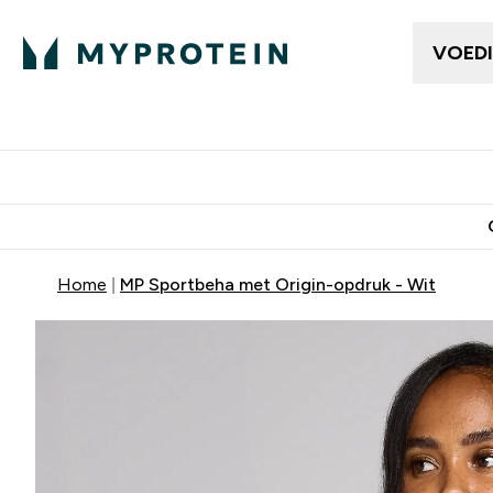
VOED
Dames Kleding
Here
Enter Da
⌄
Gratis bezorging vanaf €50
10% Extra K
Home
MP Sportbeha met Origin-opdruk - Wit