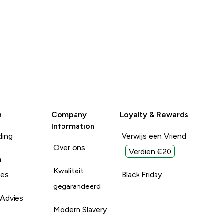
n
Company
Loyalty & Rewards
Information
ding
Verwijs een Vriend
Over ons
Verdien €20
n
Kwaliteit
res
Black Friday
gegarandeerd
 Advies
Modern Slavery