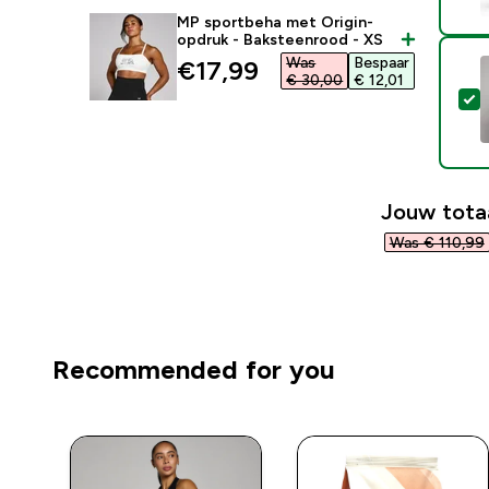
MP sportbeha met Origin-
opdruk - Baksteenrood - XS
Was
Bespaar
discounted price
€17,99‎
€ 30,00‎
€ 12,01‎
S
Jouw tota
Was € 110,99‎
Recommended for you