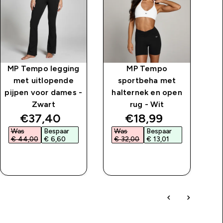
MP Tempo legging
MP Tempo
met uitlopende
sportbeha met
pijpen voor dames -
halternek en open
Zwart
rug - Wit
price
discounted price
discounted price
€37,40‎
€18,99‎
Was
Bespaar
Was
Bespaar
W
€ 44,00‎
€ 6,60‎
€ 32,00‎
€ 13,01‎
€
SHOP SNEL
SHOP SNEL