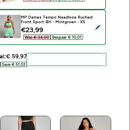
MP Dames Tempo Naadloze Ruched
Front Sport-BH - Mintgroen - XS
electeer dit product - MP Dames Tempo Naadloze Ruched Fro
discounted price
€23,99‎
Was € 34,00‎
Bespaar € 10,01‎
al:
€ 59,97‎
Voeg deze toe aan je routine
Save € 51,02‎