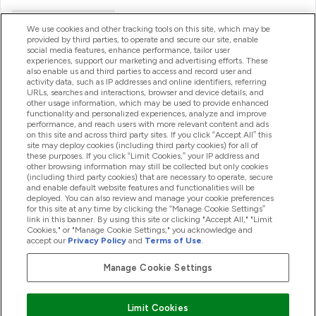
Handige Links
We use cookies and other tracking tools on this site, which may be
provided by third parties, to operate and secure our site, enable
social media features, enhance performance, tailor user
experiences, support our marketing and advertising efforts. These
Producten
also enable us and third parties to access and record user and
activity data, such as IP addresses and online identifiers, referring
URLs, searches and interactions, browser and device details, and
other usage information, which may be used to provide enhanced
Company Information
functionality and personalized experiences, analyze and improve
performance, and reach users with more relevant content and ads
on this site and across third party sites. If you click “Accept All” this
site may deploy cookies (including third party cookies) for all of
these purposes. If you click “Limit Cookies,” your IP address and
Loyalty & Rewards
other browsing information may still be collected but only cookies
(including third party cookies) that are necessary to operate, secure
and enable default website features and functionalities will be
deployed. You can also review and manage your cookie preferences
for this site at any time by clicking the “Manage Cookie Settings”
2026 The Hut.com Ltd
link in this banner. By using this site or clicking "Accept All," "Limit
Cookies," or "Manage Cookie Settings," you acknowledge and
accept our
Privacy Policy
and
Terms of Use
.
Manage Cookie Settings
Betaal met
Limit Cookies