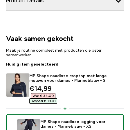
Product Details
Vaak samen gekocht
Maak je routine compleet met producten die beter
samenwerken
Huidig item geselecteerd
MP Shape naadloze croptop met lange
mouwen voor dames - Marineblauw - S
discounted price
€14,99‎
Was € 34,00‎
Bespaar € 19,01‎
MP Shape naadloze legging voor
dames - Marineblauw - XS