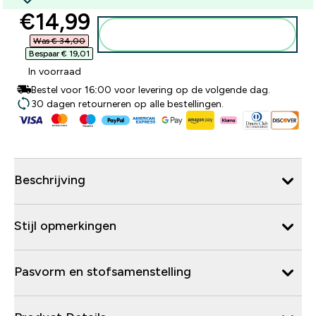
discounted price
€14,99‎
Voeg toe aan winkelmandje
Was € 34,00‎
Bespaar € 19,01‎
In voorraad
Bestel voor 16:00 voor levering op de volgende dag.
30 dagen retourneren op alle bestellingen.
Beschrijving
Stijl opmerkingen
Pasvorm en stofsamenstelling