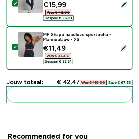
discounted price
€15,99‎
Selecteer dit product - MP Shape naadloze legging vo
Was € 42,00‎
Bespaar € 26,01‎
MP Shape naadloze sportbeha -
Marineblauw - XS
discounted price
€11,49‎
Selecteer dit product - MP Shape naadloze sportbeha
Was € 34,00‎
Bespaar € 22,51‎
Jouw totaal:
€ 42,47‎
Was € 110,00‎
Save € 67,53‎
Voeg deze toe aan je routine
Recommended for you