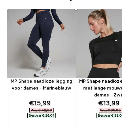
MP Shape naadloze legging
MP Shape naadloze c
voor dames - Marineblauw
met lange mouwen 
dames - Zwart
discounted price
discounte
€15,99‎
€13,99‎
Was € 42,00‎
Was € 36,00‎
Bespaar € 26,01‎
Bespaar € 22,01‎
SHOP SNEL
SHOP SNEL