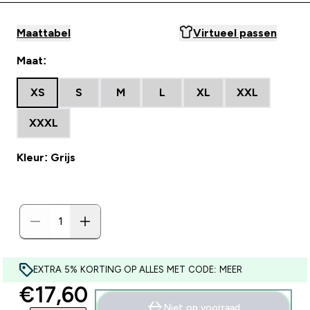
Maattabel
Virtueel passen
Maat:
XS
S
M
L
XL
XXL
XXXL
Kleur: Grijs
EXTRA 5% KORTING OP ALLES MET CODE: MEER
discounted price
€17,60‎
Niet op voorraad