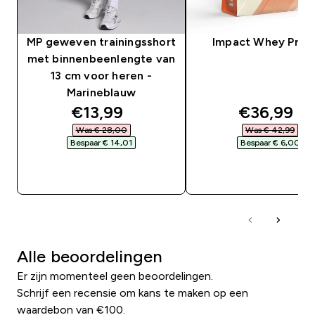
MP geweven trainingsshort
Impact Whey Prot
met binnenbeenlengte van
13 cm voor heren -
Marineblauw
discounted price
discounte
€13,99‎
€36,99‎
Was € 28,00‎
Was € 42,99‎
Bespaar € 14,01‎
Bespaar € 6,00‎
SHOP SNEL
SHOP SNEL
Alle beoordelingen
Er zijn momenteel geen beoordelingen.
Schrijf een recensie om kans te maken op een
waardebon van €100.