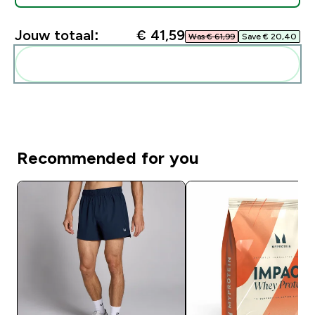
Jouw totaal:
€ 41,59‎
Was € 61,99‎
Save € 20,40‎
Voeg deze toe aan je routine
Recommended for you