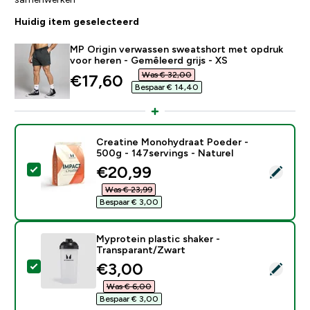
Huidig item geselecteerd
MP Origin verwassen sweatshort met opdruk
voor heren - Gemêleerd grijs - XS
Was € 32,00‎
discounted price
€17,60‎
Bespaar € 14,40‎
Creatine Monohydraat Poeder -
500g - 147servings - Naturel
discounted price
€20,99‎
Selecteer dit product - Creatine Monohydraat Poeder 
Was € 23,99‎
Bespaar € 3,00‎
Myprotein plastic shaker -
Transparant/Zwart
discounted price
€3,00‎
Selecteer dit product - Myprotein plastic shaker - Tr
Was € 6,00‎
Bespaar € 3,00‎