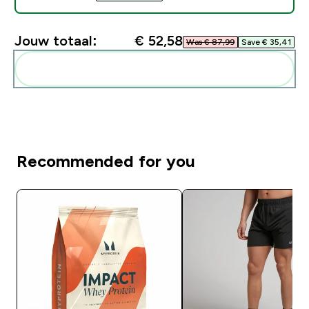
Jouw totaal:
€ 52,58‎
Was € 87,99‎
Save € 35,41‎
Voeg deze toe aan je routine
Recommended for you