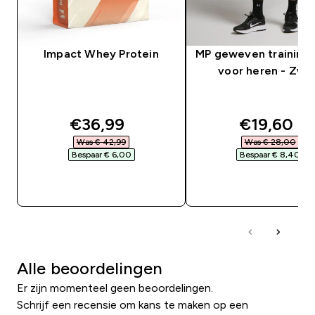
Impact Whey Protein
MP geweven trainings
voor heren - Zwa
discounted price
discounte
€36,99‎
€19,60‎
Was € 42,99‎
Was € 28,00‎
Bespaar € 6,00‎
Bespaar € 8,40‎
SHOP SNEL
SHOP SNEL
Alle beoordelingen
Er zijn momenteel geen beoordelingen.
Schrijf een recensie om kans te maken op een