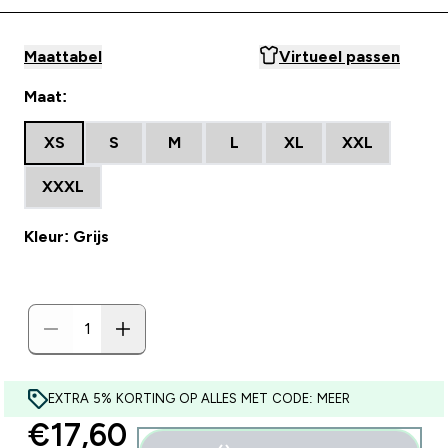
Maattabel
Virtueel passen
Maat:
XS
S
M
L
XL
XXL
XXXL
Kleur: Grijs
EXTRA 5% KORTING OP ALLES MET CODE: MEER
discounted price
€17,60‎