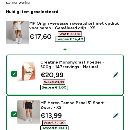
samenwerken
Huidig item geselecteerd
MP Origin verwassen sweatshort met opdruk
voor heren - Gemêleerd grijs - XS
Was € 32,00‎
discounted price
€17,60‎
Bespaar € 14,40‎
Creatine Monohydraat Poeder -
500g - 147servings - Naturel
discounted price
€20,99‎
Selecteer dit product - Creatine Monohydraat Poeder 
Was € 23,99‎
Bespaar € 3,00‎
MP Heren Tempo Panel 5" Short -
Zwart - XS
discounted price
€13,99‎
Selecteer dit product - MP Heren Tempo Panel 5" Shor
Was € 32,00‎
Bespaar € 18,01‎