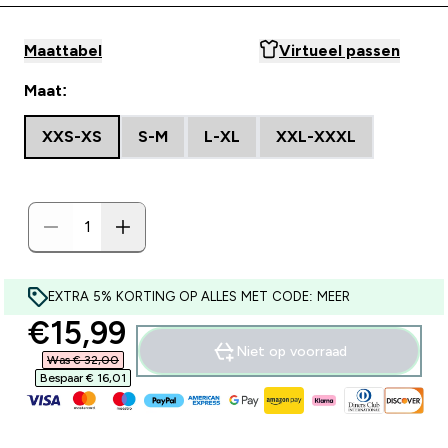
Maattabel
Virtueel passen
Maat:
XXS-XS
S-M
L-XL
XXL-XXXL
EXTRA 5% KORTING OP ALLES MET CODE: MEER
discounted price
€15,99‎
Niet op voorraad
Was € 32,00‎
Bespaar € 16,01‎