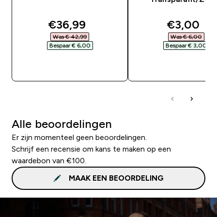
discounted price
discounte
€36,99‎
€3,00‎
Was € 42,99‎
Was € 6,00‎
Bespaar € 6,00‎
Bespaar € 3,00‎
SHOP SNEL
SHOP SNEL
Alle beoordelingen
Er zijn momenteel geen beoordelingen.
Schrijf een recensie om kans te maken op een
waardebon van €100.
MAAK EEN BEOORDELING