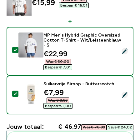
discounted price
€15,99‎
Bespaar € 16,01‎
MP Men's Hybrid Graphic Oversized
Cotton T-Shirt - Wit/Leisteenblauw
- S
Selecteer dit product - MP Men's Hybrid Graphic Over
discounted price
€22,99‎
Was € 30,00‎
Bespaar € 7,01‎
Suikervrije Siroop - Butterscotch
discounted price
€7,99‎
Selecteer dit product - Suikervrije Siroop - Butterscot
Was € 8,99‎
Bespaar € 1,00‎
Jouw totaal:
€ 46,97‎
Was € 70,99‎
Save € 24,02‎
Voeg deze toe aan je routine