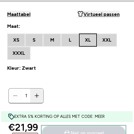
Maattabel
Virtueel passen
Maat:
XS
S
M
L
XL
XXL
XXXL
Kleur: Zwart
EXTRA 5% KORTING OP ALLES MET CODE: MEER
discounted price
€21,99‎
Niet op voorraad