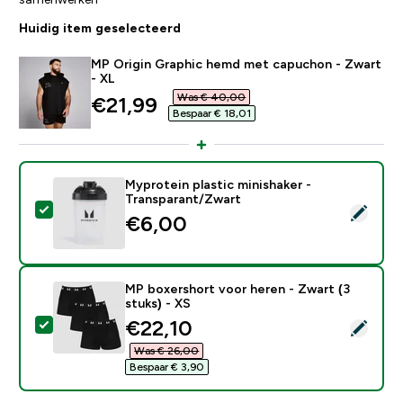
Huidig item geselecteerd
MP Origin Graphic hemd met capuchon - Zwart
- XL
Was € 40,00‎
discounted price
€21,99‎
Bespaar € 18,01‎
Myprotein plastic minishaker -
Transparant/Zwart
Selecteer dit product - Myprotein plastic minishaker 
€6,00‎
MP boxershort voor heren - Zwart (3
stuks) - XS
discounted price
€22,10‎
Selecteer dit product - MP boxershort voor heren - Zw
Was € 26,00‎
Bespaar € 3,90‎