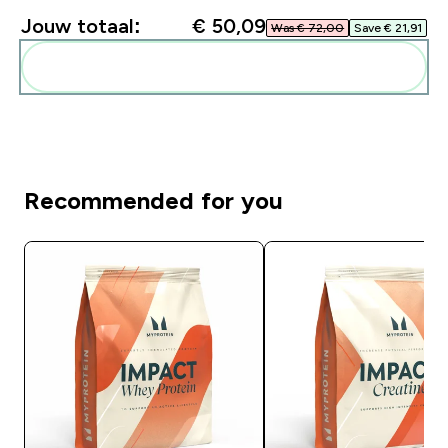
Jouw totaal:
€ 50,09‎
Was € 72,00‎
Save € 21,91‎
Voeg deze toe aan je routine
Recommended for you