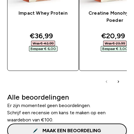
Impact Whey Protein
Creatine Monohydr
Poeder
discounted price
discounte
€36,99‎
€20,99‎
Was € 42,99‎
Was € 23,99‎
Bespaar € 6,00‎
Bespaar € 3,00‎
SHOP SNEL
SHOP SNEL
Alle beoordelingen
Er zijn momenteel geen beoordelingen.
Schrijf een recensie om kans te maken op een
waardebon van €100.
MAAK EEN BEOORDELING