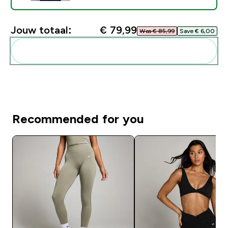
Jouw totaal:
€ 79,99‎
Was € 85,99‎
Save € 6,00‎
Voeg deze toe aan je routine
Recommended for you