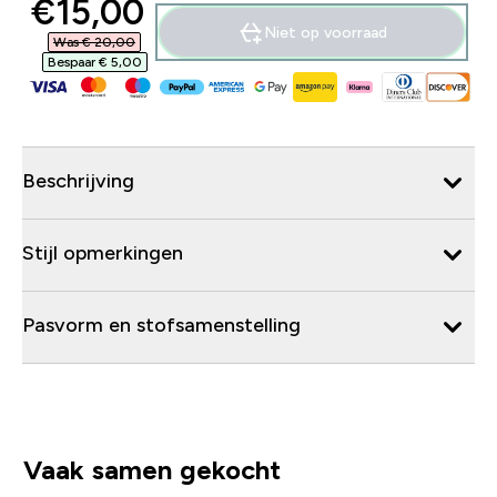
discounted price
€15,00‎
Niet op voorraad
Was € 20,00‎
Bespaar € 5,00‎
Beschrijving
Stijl opmerkingen
Pasvorm en stofsamenstelling
Vaak samen gekocht