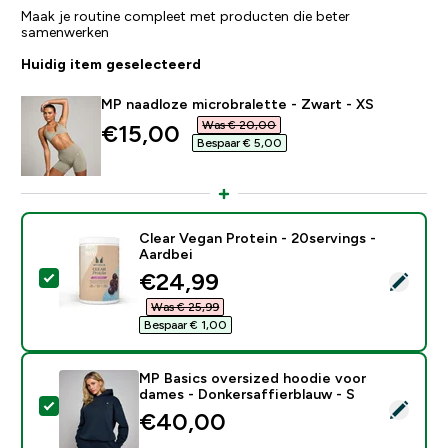
Maak je routine compleet met producten die beter
samenwerken
Huidig item geselecteerd
MP naadloze microbralette - Zwart - XS
Was € 20,00‎
discounted price
€15,00‎
Bespaar € 5,00‎
Clear Vegan Protein - 20servings -
Aardbei
discounted price
€24,99‎
Selecteer dit product - Clear Vegan Protein - 20servin
Was € 25,99‎
Bespaar € 1,00‎
MP Basics oversized hoodie voor
dames - Donkersaffierblauw - S
Selecteer dit product - MP Basics oversized hoodie v
€40,00‎