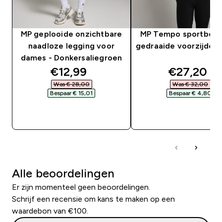
MP geplooide onzichtbare
MP Tempo sportbeh
naadloze legging voor
gedraaide voorzijde -
dames - Donkersaliegroen
discounted price
discounte
€12,99‎
€27,20‎
Was € 28,00‎
Was € 32,00‎
Bespaar € 15,01‎
Bespaar € 4,80‎
SHOP SNEL
SHOP SNEL
Alle beoordelingen
Er zijn momenteel geen beoordelingen.
Schrijf een recensie om kans te maken op een
waardebon van €100.