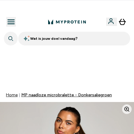
10% Extra Korting + Gratis Shaker | Nieuwe Klanten
Wat is jouw doel vandaag?
TOT 20% KORTING OP ALLES MET CODE: MEER | EXTRA
10% KORTING OP ALLE ONTBIJT PRODUCTEN | EINDIGT
OVER:
0 0
:
0 5
:
3 9
:
4 4
DAG
UUR
MINUTEN
SECONDEN
Home
MP naadloze microbralette - Donkersaliegroen