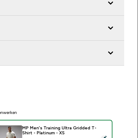
enwerken
MP Men's Training Ultra Gridded T-
Shirt - Platinum - XS
electeer dit product - MP Men's Training Ultra Gridded T-Shirt 