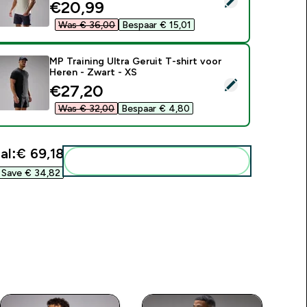
discounted price
€20,99‎
Was € 36,00‎
Bespaar € 15,01‎
MP Training Ultra Geruit T-shirt voor
Heren - Zwart - XS
electeer dit product - MP Training Ultra Geruit T-shirt voor H
discounted price
€27,20‎
Was € 32,00‎
Bespaar € 4,80‎
al:
€ 69,18‎
Voeg deze toe aan je routine
Save € 34,82‎