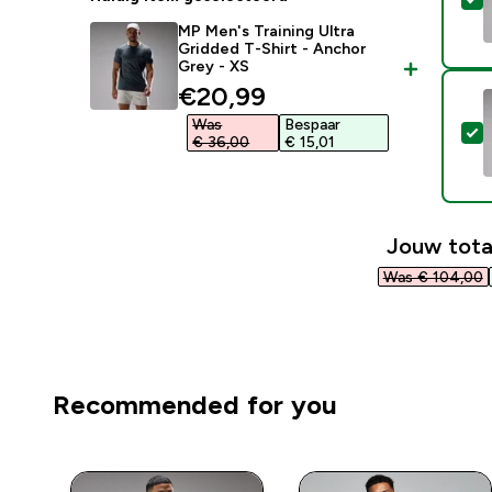
MP Men's Training Ultra
Gridded T-Shirt - Anchor
Grey - XS
discounted price
€20,99‎
Was
Bespaar
S
€ 36,00‎
€ 15,01‎
Jouw tota
Was € 104,00‎
Recommended for you