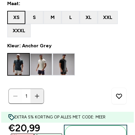
Maat:
XS
S
M
L
XL
XXL
XXXL
Kleur: Anchor Grey
EXTRA 5% KORTING OP ALLES MET CODE: MEER
discounted price
€20,99‎
Voeg toe aan