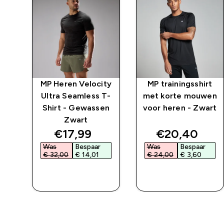
ng
MP Heren Velocity
MP trainingsshirt
T-
Ultra Seamless T-
met korte mouwen
m
Shirt - Gewassen
voor heren - Zwart
Zwart
ed price
discounted price
discounted 
€17,99‎
€20,40‎
Was
Bespaar
Was
Bespaar
€ 32,00‎
€ 14,01‎
€ 24,00‎
€ 3,60‎
L
SHOP SNEL
SHOP SNEL