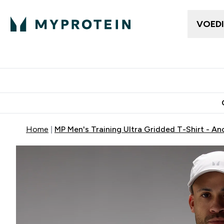
VOED
Dames Kleding
Here
Enter Da
⌄
Gratis bezorging vanaf €50
10% Extra K
Home
MP Men's Training Ultra Gridded T-Shirt - A