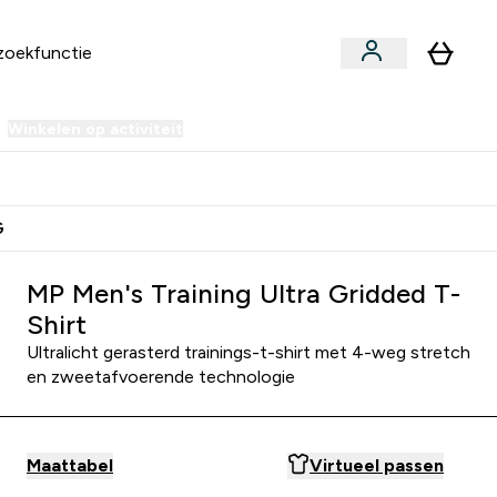
Winkelen op activiteit
er Sale | Tot 70% korting submenu
Enter Winkelen op activiteit submenu
⌄
 Extra Korting
Verdien Samen €40 Krediet
G
MP Men's Training Ultra Gridded T-
Shirt
Ultralicht gerasterd trainings-t-shirt met 4-weg stretch
en zweetafvoerende technologie
Maattabel
Virtueel passen