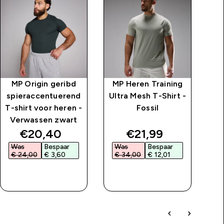
MP Origin geribd
MP Heren Training
M
spieraccentuerend
Ultra Mesh T-Shirt -
Ul
T-shirt voor heren -
Fossil
Verwassen zwart
price
discounted price
discounted price
€20,40‎
€21,99‎
Was
Bespaar
Was
Bespaar
W
€ 24,00‎
€ 3,60‎
€ 34,00‎
€ 12,01‎
€
SHOP SNEL
SHOP SNEL