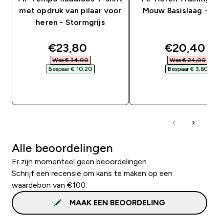
met opdruk van pilaar voor
Mouw Basislaag - Z
heren - Stormgrijs
discounted price
discounte
€23,80‎
€20,40‎
Was € 34,00‎
Was € 24,00‎
Bespaar € 10,20‎
Bespaar € 3,60‎
SHOP SNEL
SHOP SNEL
Alle beoordelingen
Er zijn momenteel geen beoordelingen.
Schrijf een recensie om kans te maken op een
waardebon van €100.
MAAK EEN BEOORDELING