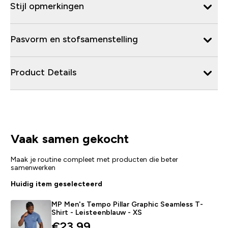
Stijl opmerkingen
Pasvorm en stofsamenstelling
Product Details
Vaak samen gekocht
Maak je routine compleet met producten die beter
samenwerken
Huidig item geselecteerd
MP Men's Tempo Pillar Graphic Seamless T-
Shirt - Leisteenblauw - XS
discounted price
€23,99‎