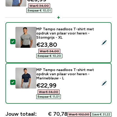
Was € 34,00‎
Bespaar € 10,01‎
MP Tempo naadloos T-shirt met
opdruk van pilaar voor heren -
Stormgrijs - XL
Selecteer dit product - MP Tempo naadloos T-shirt met
discounted price
€23,80‎
Was € 34,00‎
Bespaar € 10,20‎
MP Tempo naadloos T-shirt met
opdruk van pilaar voor heren -
Marineblauw - L
Selecteer dit product - MP Tempo naadloos T-shirt met
discounted price
€22,99‎
Was € 34,00‎
Bespaar € 11,01‎
Jouw totaal:
€ 70,78‎
Was € 102,00‎
Save € 31,22‎