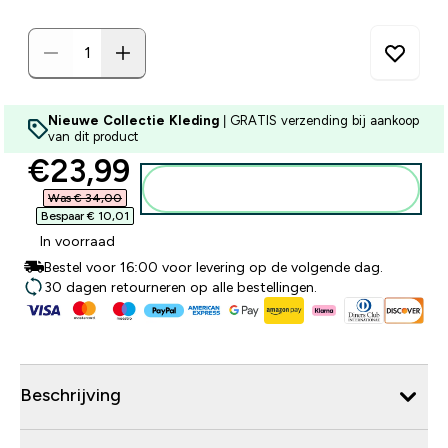
Nieuwe Collectie Kleding
| GRATIS verzending bij aankoop
van dit product
discounted price
€23,99‎
Voeg toe aan winkelmandje
Was € 34,00‎
Bespaar € 10,01‎
In voorraad
Bestel voor 16:00 voor levering op de volgende dag.
30 dagen retourneren op alle bestellingen.
Beschrijving