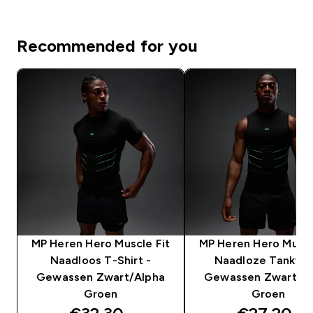
Recommended for you
MP Heren Hero Muscle Fit
MP Heren Hero Muscl
Naadloos T-Shirt -
Naadloze Tanktop
Gewassen Zwart/Alpha
Gewassen Zwart/A
Groen
Groen
discounted price
discounte