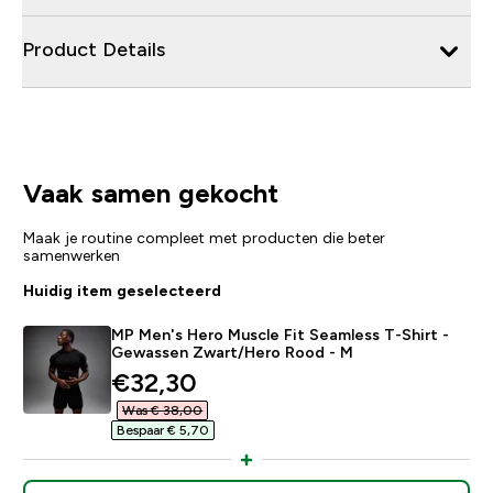
Product Details
Vaak samen gekocht
Maak je routine compleet met producten die beter
samenwerken
Huidig item geselecteerd
MP Men's Hero Muscle Fit Seamless T-Shirt -
Gewassen Zwart/Hero Rood - M
discounted price
€32,30‎
Was € 38,00‎
Bespaar € 5,70‎