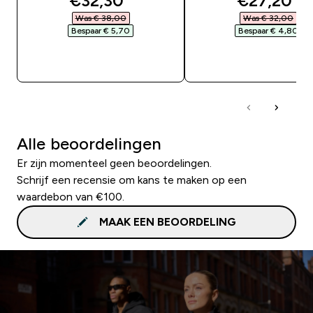
€32,30‎
€27,20‎
Was € 38,00‎
Was € 32,00‎
Bespaar € 5,70‎
Bespaar € 4,80‎
SHOP SNEL
SHOP SNEL
Alle beoordelingen
Er zijn momenteel geen beoordelingen.
Schrijf een recensie om kans te maken op een
waardebon van €100.
MAAK EEN BEOORDELING