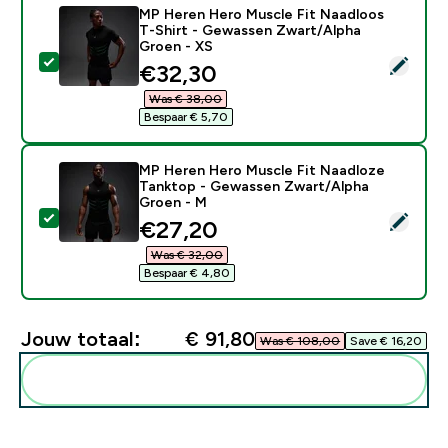
MP Heren Hero Muscle Fit Naadloos
T-Shirt - Gewassen Zwart/Alpha
Groen - XS
Selecteer dit product - MP Heren Hero Muscle Fit N
discounted price
€32,30‎
Was € 38,00‎
Bespaar € 5,70‎
MP Heren Hero Muscle Fit Naadloze
Tanktop - Gewassen Zwart/Alpha
Groen - M
Selecteer dit product - MP Heren Hero Muscle Fit N
discounted price
€27,20‎
Was € 32,00‎
Bespaar € 4,80‎
Jouw totaal:
€ 91,80‎
Was € 108,00‎
Save € 16,20‎
Voeg deze toe aan je routine