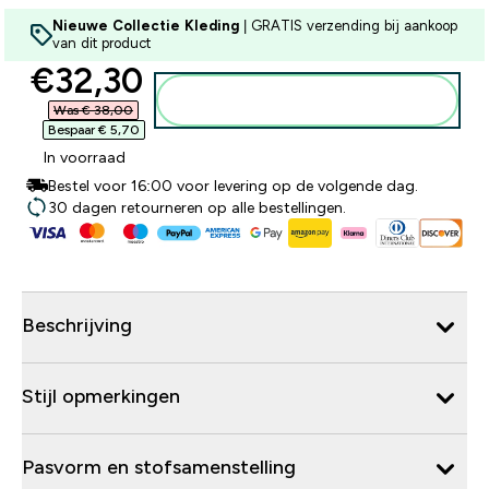
Nieuwe Collectie Kleding
| GRATIS verzending bij aankoop
van dit product
discounted price
€32,30‎
Voeg toe aan winkelmandje
Was € 38,00‎
Bespaar € 5,70‎
In voorraad
Bestel voor 16:00 voor levering op de volgende dag.
30 dagen retourneren op alle bestellingen.
Beschrijving
Stijl opmerkingen
Pasvorm en stofsamenstelling