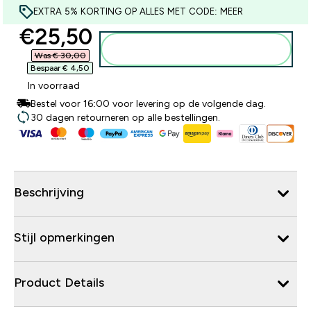
EXTRA 5% KORTING OP ALLES MET CODE: MEER
discounted price
€25,50‎
Voeg toe aan winkelmandje
Was € 30,00‎
Bespaar € 4,50‎
In voorraad
Bestel voor 16:00 voor levering op de volgende dag.
30 dagen retourneren op alle bestellingen.
Beschrijving
Stijl opmerkingen
Product Details