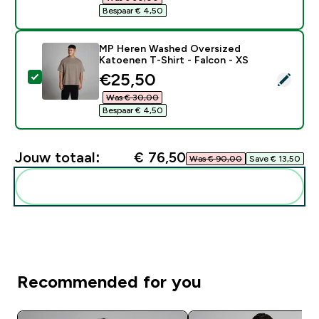
Bespaar € 4,50‎
MP Heren Washed Oversized
Katoenen T-Shirt - Falcon - XS
discounted price
€25,50‎
Selecteer dit product - MP Heren Washed Oversized K
Was € 30,00‎
Bespaar € 4,50‎
Jouw totaal:
€ 76,50‎
Was € 90,00‎
Save € 13,50‎
Voeg deze toe aan je routine
Recommended for you