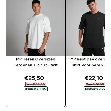
MP Heren Oversized
MP Rest Day oversiz
Katoenen T-Shirt - Wit
shirt voor heren - Z
discounted price
discounte
€25,50‎
€22,10‎
Was € 30,00‎
Was € 26,00‎
Bespaar € 4,50‎
Bespaar € 3,90‎
SHOP SNEL
SHOP SNEL