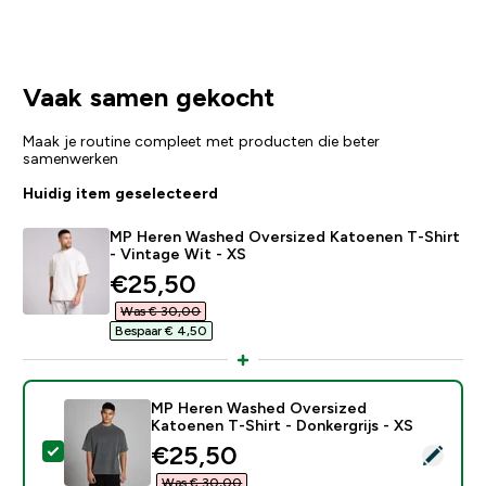
Vaak samen gekocht
Maak je routine compleet met producten die beter
samenwerken
Huidig item geselecteerd
MP Heren Washed Oversized Katoenen T-Shirt
- Vintage Wit - XS
discounted price
€25,50‎
Was € 30,00‎
Bespaar € 4,50‎
MP Heren Washed Oversized
Katoenen T-Shirt - Donkergrijs - XS
discounted price
€25,50‎
Selecteer dit product - MP Heren Washed Oversized Ka
Was € 30,00‎