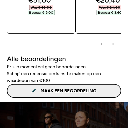
€51,00‎
€20,40‎
Was € 60,00‎
Was € 24,00‎
Bespaar € 9,00‎
Bespaar € 3,60‎
SHOP SNEL
SHOP SNEL
Alle beoordelingen
Er zijn momenteel geen beoordelingen.
Schrijf een recensie om kans te maken op een
waardebon van €100.
MAAK EEN BEOORDELING