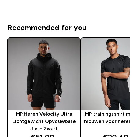
Recommended for you
MP Heren Velocity Ultra
MP trainingsshirt met
Lichtgewicht Opvouwbare
mouwen voor heren -
Jas - Zwart
discounted price
discounte