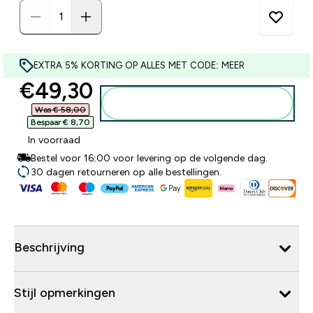
EXTRA 5% KORTING OP ALLES MET CODE: MEER
discounted price
€49,30‎
Voeg toe aan winkelmandje
Was € 58,00‎
Bespaar € 8,70‎
In voorraad
Bestel voor 16:00 voor levering op de volgende dag.
30 dagen retourneren op alle bestellingen.
Beschrijving
Stijl opmerkingen