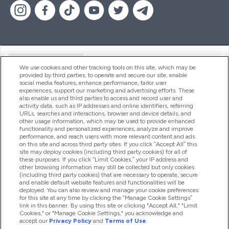
Handige Links
We use cookies and other tracking tools on this site, which may be
provided by third parties, to operate and secure our site, enable
social media features, enhance performance, tailor user
experiences, support our marketing and advertising efforts. These
Producten
also enable us and third parties to access and record user and
activity data, such as IP addresses and online identifiers, referring
URLs, searches and interactions, browser and device details, and
other usage information, which may be used to provide enhanced
Company Information
functionality and personalized experiences, analyze and improve
performance, and reach users with more relevant content and ads
on this site and across third party sites. If you click “Accept All” this
site may deploy cookies (including third party cookies) for all of
these purposes. If you click “Limit Cookies,” your IP address and
Loyalty & Rewards
other browsing information may still be collected but only cookies
(including third party cookies) that are necessary to operate, secure
and enable default website features and functionalities will be
deployed. You can also review and manage your cookie preferences
for this site at any time by clicking the “Manage Cookie Settings”
2026 The Hut.com Ltd
link in this banner. By using this site or clicking "Accept All," "Limit
Cookies," or "Manage Cookie Settings," you acknowledge and
accept our
Privacy Policy
and
Terms of Use
.