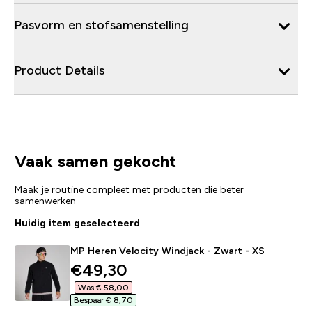
Pasvorm en stofsamenstelling
Product Details
Vaak samen gekocht
Maak je routine compleet met producten die beter
samenwerken
Huidig item geselecteerd
MP Heren Velocity Windjack - Zwart - XS
discounted price
€49,30‎
Was € 58,00‎
Bespaar € 8,70‎