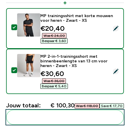
MP trainingsshirt met korte mouwen
voor heren - Zwart - XS
discounted price
€20,40‎
Selecteer dit product - MP trainingsshirt met korte 
Was € 24,00‎
Bespaar € 3,60‎
MP 2-in-1-trainingsshort met
binnenbeenlengte van 13 cm voor
heren - Zwart - XS
Selecteer dit product - MP 2-in-1-trainingsshort met
discounted price
€30,60‎
Was € 36,00‎
Bespaar € 5,40‎
Jouw totaal:
€ 100,30‎
Was € 118,00‎
Save € 17,70‎
Voeg deze toe aan je routine