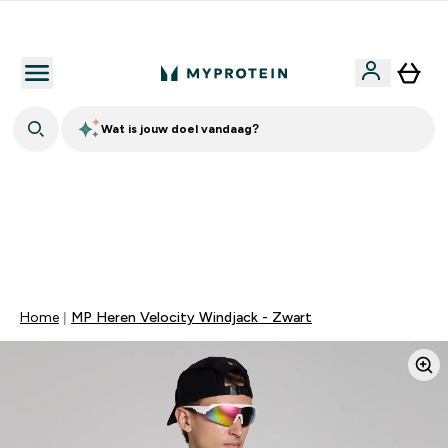
10% Extra Korting + Gratis Shaker | Nieuwe Klanten
Wat is jouw doel vandaag?
TOT 20% KORTING OP ALLES MET CODE: MEER | EXTRA
10% KORTING OP ALLE ONTBIJT PRODUCTEN | EINDIGT
OVER:
0 0
:
0 4
:
0 9
:
3 8
DAG
UUR
MINUTEN
SECONDEN
Home
MP Heren Velocity Windjack - Zwart