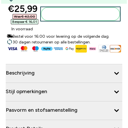
discounted price
€25,99‎
Voeg toe aan winkelmandje
Was € 42,00‎
Bespaar € 16,01‎
In voorraad
Bestel voor 16:00 voor levering op de volgende dag.
30 dagen retourneren op alle bestellingen.
Beschrijving
Stijl opmerkingen
Pasvorm en stofsamenstelling