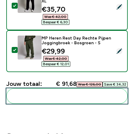
XL
Selecteer dit product - MP Rest Day joggingbroek met
discounted price
€35,70‎
Was € 42,00‎
Bespaar € 6,30‎
MP Heren Rest Day Rechte Pijpen
Joggingbroek - Bosgroen - S
discounted price
€29,99‎
Selecteer dit product - MP Heren Rest Day Rechte Pi
Was € 42,00‎
Bespaar € 12,01‎
Jouw totaal:
€ 91,68‎
Was € 126,00‎
Save € 34,32‎
Voeg deze toe aan je routine