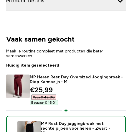
Product Details
Vaak samen gekocht
Maak je routine compleet met producten die beter
samenwerken
Huidig item geselecteerd
MP Heren Rest Day Oversized Joggingbroek -
Diep Karmozijn - M
discounted price
€25,99‎
Was € 42,00‎
Bespaar € 16,01‎
MP Rest Day joggingbroek met
rechte pijpen voor heren - Zwart -