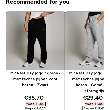
Recommended for you
MP Rest Day joggingbroek
MP Rest Day jogging
met rechte pijpen voor
met rechte pijpen 
heren - Zwart
heren - Gemêlee
stormgrijs
discounted price
discounte
€35,70‎
€29,40‎
Was € 42,00‎
Was € 42,00‎
Bespaar € 6,30‎
Bespaar € 12,60‎