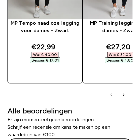
MP Tempo naadloze legging
MP Training legging 
voor dames - Zwart
dames - Zwart
discounted price
discounte
€22,99‎
€27,20‎
Was € 40,00‎
Was € 32,00‎
Bespaar € 17,01‎
Bespaar € 4,80‎
SHOP SNEL
SHOP SNEL
Alle beoordelingen
Er zijn momenteel geen beoordelingen.
Schrijf een recensie om kans te maken op een
waardebon van €100.