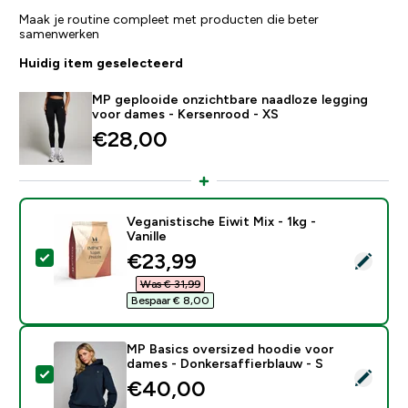
Maak je routine compleet met producten die beter
samenwerken
Huidig item geselecteerd
MP geplooide onzichtbare naadloze legging
voor dames - Kersenrood - XS
€28,00‎
Veganistische Eiwit Mix - 1kg -
Vanille
discounted price
€23,99‎
Selecteer dit product - Veganistische Eiwit Mix - 1kg - 
Was € 31,99‎
Bespaar € 8,00‎
MP Basics oversized hoodie voor
dames - Donkersaffierblauw - S
Selecteer dit product - MP Basics oversized hoodie v
€40,00‎