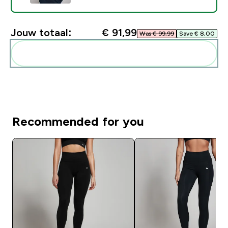
Jouw totaal:
€ 91,99‎
Was € 99,99‎
Save € 8,00‎
Voeg deze toe aan je routine
Recommended for you