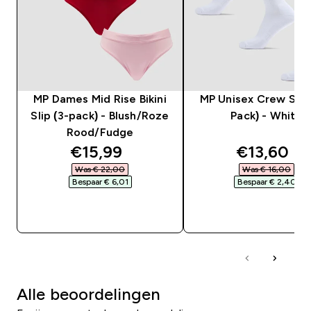
MP Dames Mid Rise Bikini
MP Unisex Crew Sock
Slip (3-pack) - Blush/Roze
Pack) - White
Rood/Fudge
discounted price
discounte
€15,99‎
€13,60‎
Was € 22,00‎
Was € 16,00‎
Bespaar € 6,01‎
Bespaar € 2,40‎
SHOP SNEL
SHOP SNEL
Alle beoordelingen