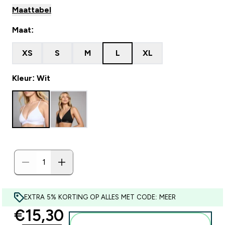
Maattabel
Maat:
XS
S
M
L
XL
Kleur: Wit
EXTRA 5% KORTING OP ALLES MET CODE: MEER
discounted price
€15,30‎
Voeg toe aan winkelmandje