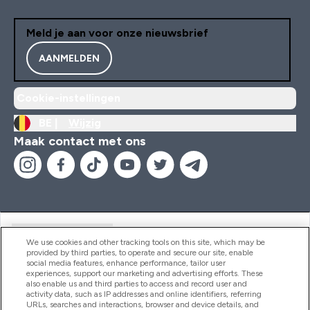
Meld je aan voor onze nieuwsbrief
AANMELDEN
Cookie-instellingen
BE |
Wijzig
Maak contact met ons
Handige Links
We use cookies and other tracking tools on this site, which may be
provided by third parties, to operate and secure our site, enable
social media features, enhance performance, tailor user
experiences, support our marketing and advertising efforts. These
Producten
also enable us and third parties to access and record user and
activity data, such as IP addresses and online identifiers, referring
URLs, searches and interactions, browser and device details, and