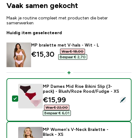
Vaak samen gekocht
Maak je routine compleet met producten die beter
samenwerken
Huidig item geselecteerd
MP bralette met V-hals - Wit - L
Was € 18,00‎
discounted price
€15,30‎
Bespaar € 2,70‎
MP Dames Mid Rise Bikini Slip (3-
pack) - Blush/Roze Rood/Fudge - XS
discounted price
€15,99‎
Selecteer dit product - MP Dames Mid Rise Bikini Slip
Was € 22,00‎
Bespaar € 6,01‎
MP Women's V-Neck Bralette -
Black - XS