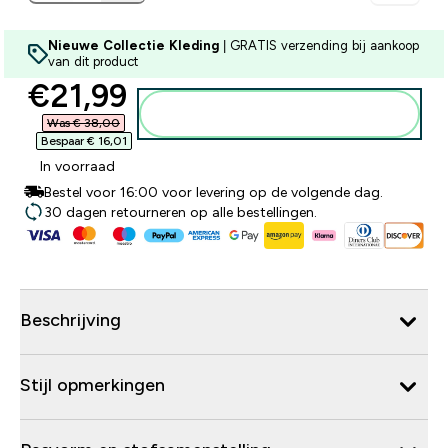
Nieuwe Collectie Kleding
| GRATIS verzending bij aankoop
van dit product
discounted price
€21,99‎
Voeg toe aan winkelmandje
Was € 38,00‎
Bespaar € 16,01‎
In voorraad
Bestel voor 16:00 voor levering op de volgende dag.
30 dagen retourneren op alle bestellingen.
Beschrijving
Stijl opmerkingen