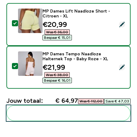
MP Dames Lift Naadloze Short -
Citroen - XL
discounted price
€20,99‎
Selecteer dit product - MP Dames Lift Naadloze Short
Was € 36,00‎
Bespaar € 15,01‎
MP Dames Tempo Naadloze
Halternek Top - Baby Roze - XL
discounted price
€21,99‎
Selecteer dit product - MP Dames Tempo Naadloze Ha
Was € 38,00‎
Bespaar € 16,01‎
Jouw totaal:
€ 64,97‎
Was € 112,00‎
Save € 47,03‎
Voeg deze toe aan je routine