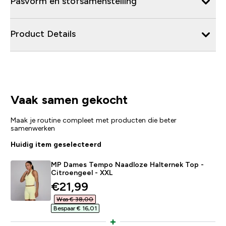
Pasvorm en stofsamenstelling
Product Details
Vaak samen gekocht
Maak je routine compleet met producten die beter
samenwerken
Huidig item geselecteerd
MP Dames Tempo Naadloze Halternek Top -
Citroengeel - XXL
discounted price
€21,99‎
Was € 38,00‎
Bespaar € 16,01‎