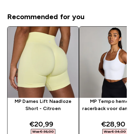
Recommended for you
MP Dames Lift Naadloze
MP Tempo hemd m
Short - Citroen
racerback voor dames
discounted price
discounte
€20,99‎
€28,90‎
Was € 36,00‎
Was € 34,00‎