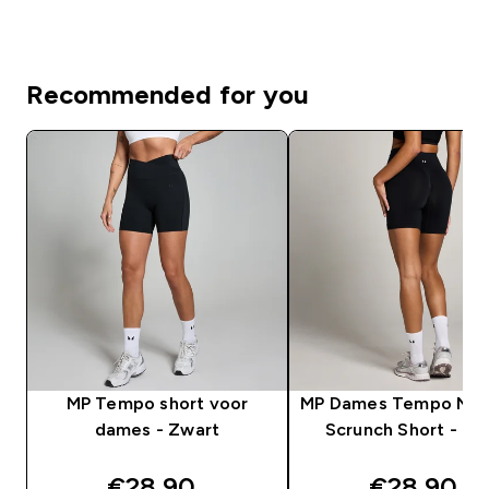
Recommended for you
MP Tempo short voor
MP Dames Tempo Naa
dames - Zwart
Scrunch Short - Zw
discounted price
discounte
€28,90‎
€28,90‎