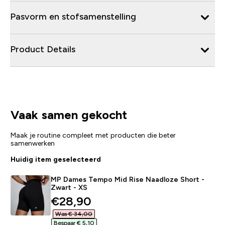
Pasvorm en stofsamenstelling
Product Details
Vaak samen gekocht
Maak je routine compleet met producten die beter
samenwerken
Huidig item geselecteerd
MP Dames Tempo Mid Rise Naadloze Short -
Zwart - XS
discounted price
€28,90‎
Was € 34,00‎
Bespaar € 5,10‎