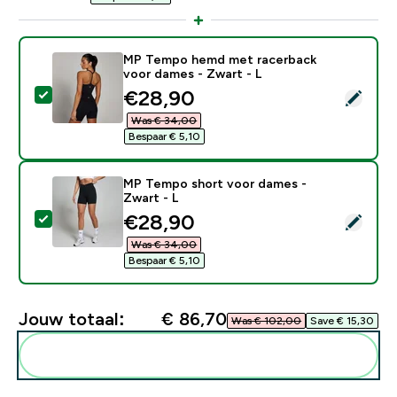
MP Tempo hemd met racerback
voor dames - Zwart - L
discounted price
€28,90‎
Selecteer dit product - MP Tempo hemd met racerbac
Was € 34,00‎
Bespaar € 5,10‎
MP Tempo short voor dames -
Zwart - L
discounted price
€28,90‎
Selecteer dit product - MP Tempo short voor dames -
Was € 34,00‎
Bespaar € 5,10‎
Jouw totaal:
€ 86,70‎
Was € 102,00‎
Save € 15,30‎
Voeg deze toe aan je routine