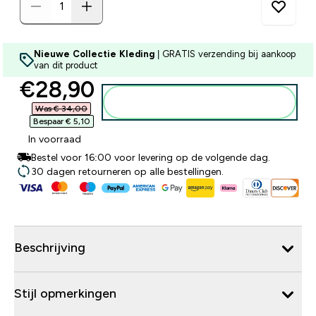
Nieuwe Collectie Kleding
| GRATIS verzending bij aankoop
van dit product
discounted price
€28,90‎
Voeg toe aan winkelmandje
Was € 34,00‎
Bespaar € 5,10‎
In voorraad
Bestel voor 16:00 voor levering op de volgende dag.
30 dagen retourneren op alle bestellingen.
Beschrijving
Stijl opmerkingen