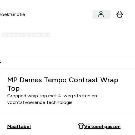
Winkelen op activiteit
er Sale | Tot 70% korting submenu
Enter Winkelen op activiteit submenu
⌄
 Extra Korting
Verdien Samen €40 Krediet
G
MP Dames Tempo Contrast Wrap
Top
Cropped wrap top met 4-weg stretch en
vochtafvoerende technologie
Maattabel
Virtueel passen