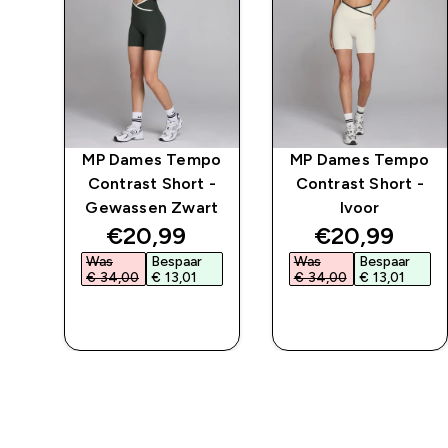
MP Dames Tempo
MP Dames Tempo
rt
Contrast Short -
Contrast Short -
Gewassen Zwart
Ivoor
ed price
discounted price
discounted 
€20,99‎
€20,99‎
Was
Bespaar
Was
Bespaar
€ 34,00‎
€ 13,01‎
€ 34,00‎
€ 13,01‎
L
SHOP SNEL
SHOP SNEL