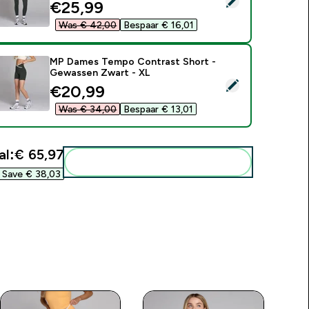
discounted price
€25,99‎
Was € 42,00‎
Bespaar € 16,01‎
MP Dames Tempo Contrast Short -
Gewassen Zwart - XL
electeer dit product - MP Dames Tempo Contrast Short - Ge
discounted price
€20,99‎
Was € 34,00‎
Bespaar € 13,01‎
al:
€ 65,97‎
Voeg deze toe aan je routine
Save € 38,03‎