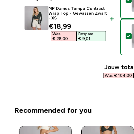
MP Dames Tempo Contrast
Wrap Top - Gewassen Zwart
- XS
discounted price
€18,99‎
Was
Bespaar
S
€ 28,00‎
€ 9,01‎
Jouw tota
Was € 104,00‎
Recommended for you