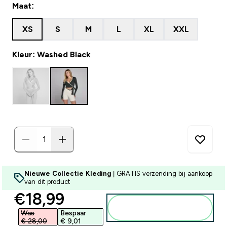
Maat:
XS
S
M
L
XL
XXL
Kleur: Washed Black
Nieuwe Collectie Kleding
| GRATIS verzending bij aankoop
van dit product
discounted price
€18,99‎
Voeg toe aan
winkelmandje
Was
Bespaar
€ 28,00‎
€ 9,01‎