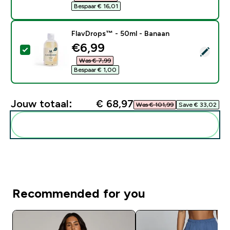
Bespaar € 16,01‎
FlavDrops™ - 50ml - Banaan
discounted price
€6,99‎
Selecteer dit product - FlavDrops™ - 50ml - Banaan
Was € 7,99‎
Bespaar € 1,00‎
Jouw totaal:
€ 68,97‎
Was € 101,99‎
Save € 33,02‎
Voeg deze toe aan je routine
Recommended for you