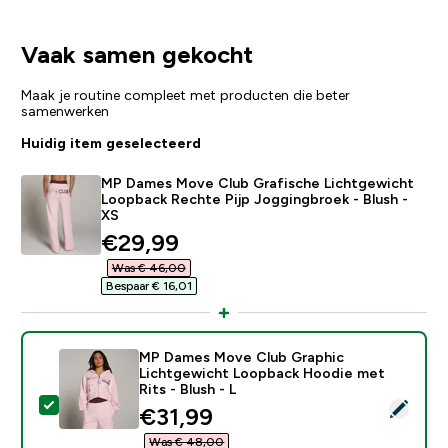
Vaak samen gekocht
Maak je routine compleet met producten die beter
samenwerken
Huidig item geselecteerd
MP Dames Move Club Grafische Lichtgewicht
Loopback Rechte Pijp Joggingbroek - Blush -
XS
discounted price
€29,99‎
Was € 46,00‎
Bespaar € 16,01‎
MP Dames Move Club Graphic
Lichtgewicht Loopback Hoodie met
Rits - Blush - L
Selecteer dit product - MP Dames Move Club Graphic 
discounted price
€31,99‎
Was € 48,00‎