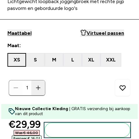
Lichtgewicht loopback joggingbroek met rechte pijp
pasvorm en geborduurde logo's
Maattabel
Virtueel passen
Maat:
XS
S
M
L
XL
XXL
Nieuwe Collectie Kleding
| GRATIS verzending bij aankoop
van dit product
discounted price
€29,99‎
Voeg toe aan winkelmandje
Was € 46,00‎
Bespaar € 16,01‎