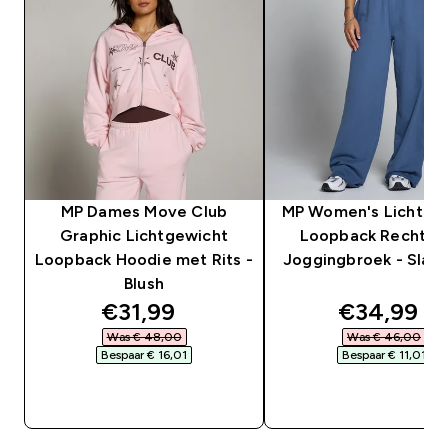
MP Dames Move Club
MP Women's Lichtge
Graphic Lichtgewicht
Loopback Rechte P
Loopback Hoodie met Rits -
Joggingbroek - Slate
Blush
discounted price
discounte
€31,99‎
€34,99‎
Was € 48,00‎
Was € 46,00‎
Bespaar € 16,01‎
Bespaar € 11,01‎
SHOP SNEL
SHOP SNEL