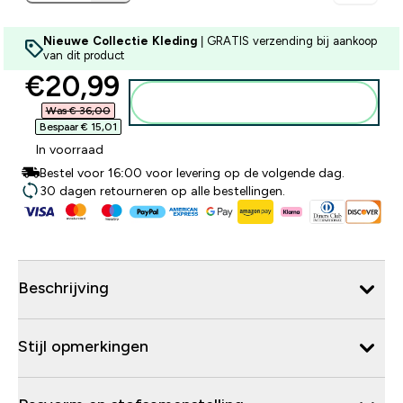
Nieuwe Collectie Kleding
| GRATIS verzending bij aankoop
van dit product
discounted price
€20,99‎
Voeg toe aan winkelmandje
Was € 36,00‎
Bespaar € 15,01‎
In voorraad
Bestel voor 16:00 voor levering op de volgende dag.
30 dagen retourneren op alle bestellingen.
Beschrijving
Stijl opmerkingen