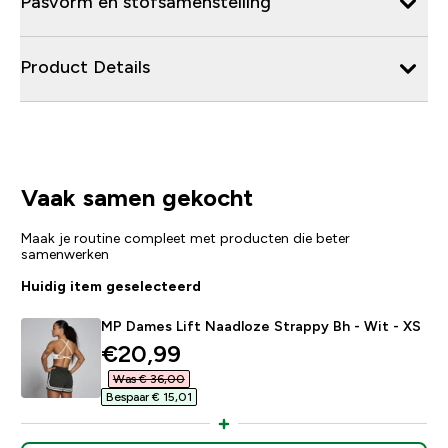
Pasvorm en stofsamenstelling
Product Details
Vaak samen gekocht
Maak je routine compleet met producten die beter
samenwerken
Huidig item geselecteerd
MP Dames Lift Naadloze Strappy Bh - Wit - XS
discounted price
€20,99‎
Was € 36,00‎
Bespaar € 15,01‎