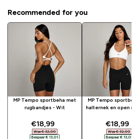
Recommended for you
MP Tempo sportbeha met
MP Tempo sportbeh
rugbandjes - Wit
halternek en open rug
discounted price
discounte
€18,99‎
€18,99‎
Was € 32,00‎
Was € 32,00‎
Bespaar € 13,01‎
Bespaar € 13,01‎