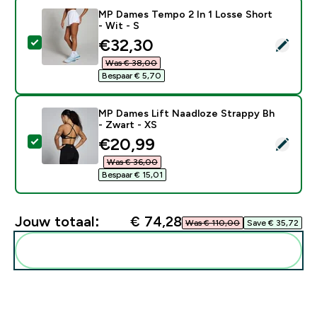
MP Dames Tempo 2 In 1 Losse Short
- Wit - S
discounted price
€32,30‎
Selecteer dit product - MP Dames Tempo 2 In 1 Losse 
Was € 38,00‎
Bespaar € 5,70‎
MP Dames Lift Naadloze Strappy Bh
- Zwart - XS
discounted price
€20,99‎
Selecteer dit product - MP Dames Lift Naadloze Strap
Was € 36,00‎
Bespaar € 15,01‎
Jouw totaal:
€ 74,28‎
Was € 110,00‎
Save € 35,72‎
Voeg deze toe aan je routine