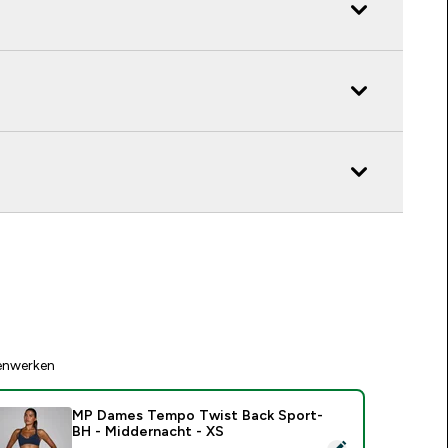
enwerken
MP Dames Tempo Twist Back Sport-
BH - Middernacht - XS
electeer dit product - MP Dames Tempo Twist Back Sport-BH