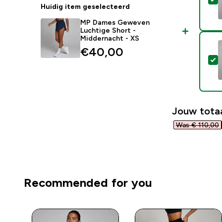
Huidig item geselecteerd
MP Dames Geweven
Luchtige Short -
Middernacht - XS
€40,00‎
S
Jouw totaa
Was € 110,00‎
Recommended for you