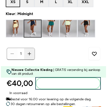
XS
S
M
L
XL
XXL
Kleur: Midnight
Nieuwe Collectie Kleding
| GRATIS verzending bij aankoop
van dit product
€40,00‎
Voeg toe aan winkelmandje
In voorraad
Bestel voor 16:00 voor levering op de volgende dag.
30 dagen retourneren op alle bestellingen.