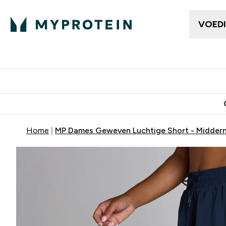
VOED
Dames Kleding
Here
Enter Da
⌄
Gratis bezorging vanaf €50
10% Extra K
Home
MP Dames Geweven Luchtige Short - Midder