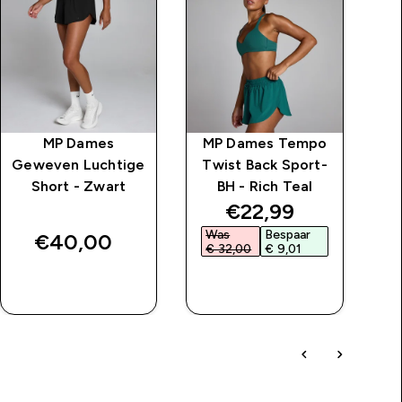
MP Dames
MP Dames Tempo
Geweven Luchtige
Twist Back Sport-
Ge
Short - Zwart
BH - Rich Teal
S
price
discounted price
€22,99‎
Was
Bespaar
€40,00‎
€ 32,00‎
€ 9,01‎
SHOP SNEL
SHOP SNEL