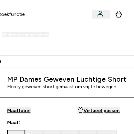
Winkelen op activiteit
er Sale | Tot 70% korting submenu
Enter Winkelen op activiteit submenu
⌄
 Extra Korting
Verdien Samen €40 Krediet
G
MP Dames Geweven Luchtige Short
Floaty geweven short gemaakt om vrij te bewegen
Maattabel
Virtueel passen
Maat: