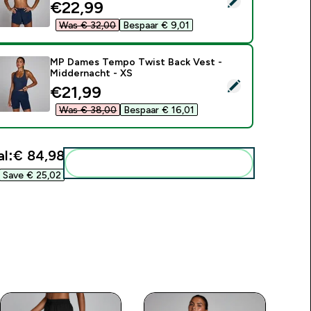
discounted price
€22,99‎
Was € 32,00‎
Bespaar € 9,01‎
MP Dames Tempo Twist Back Vest -
Middernacht - XS
electeer dit product - MP Dames Tempo Twist Back Vest - Mi
discounted price
€21,99‎
Was € 38,00‎
Bespaar € 16,01‎
l:
€ 84,98‎
Voeg deze toe aan je routine
Save € 25,02‎