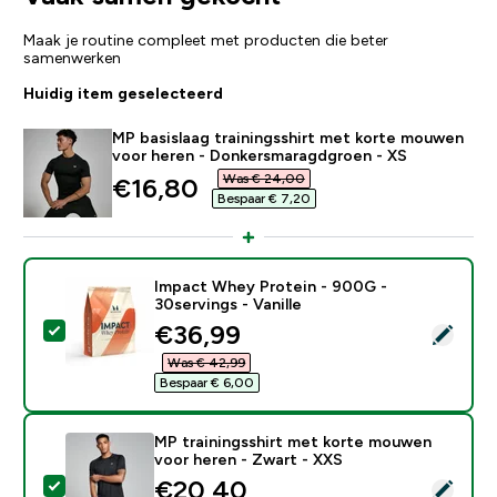
Maak je routine compleet met producten die beter
samenwerken
Huidig item geselecteerd
MP basislaag trainingsshirt met korte mouwen
voor heren - Donkersmaragdgroen - XS
Was € 24,00‎
discounted price
€16,80‎
Bespaar € 7,20‎
Impact Whey Protein - 900G -
30servings - Vanille
discounted price
€36,99‎
Selecteer dit product - Impact Whey Protein - 900G - 
Was € 42,99‎
Bespaar € 6,00‎
MP trainingsshirt met korte mouwen
voor heren - Zwart - XXS
discounted price
€20,40‎
Selecteer dit product - MP trainingsshirt met korte 