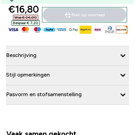
discounted price
€16,80‎
Niet op voorraad
Was € 24,00‎
Bespaar € 7,20‎
Beschrijving
Stijl opmerkingen
Pasvorm en stofsamenstelling
Vaak samen gekocht