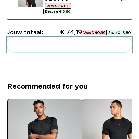
Was € 24,00‎
Bespaar € 3,60‎
Jouw totaal:
€ 74,19‎
Was € 90,99‎
Save € 16,80‎
Voeg deze toe aan je routine
Recommended for you