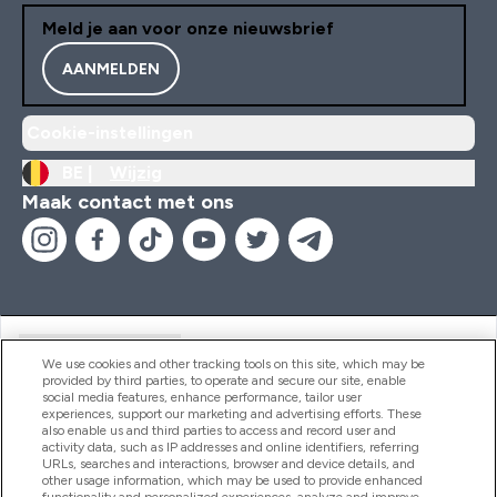
Meld je aan voor onze nieuwsbrief
AANMELDEN
Cookie-instellingen
BE |
Wijzig
Maak contact met ons
Handige Links
We use cookies and other tracking tools on this site, which may be
provided by third parties, to operate and secure our site, enable
social media features, enhance performance, tailor user
experiences, support our marketing and advertising efforts. These
Producten
also enable us and third parties to access and record user and
activity data, such as IP addresses and online identifiers, referring
URLs, searches and interactions, browser and device details, and
other usage information, which may be used to provide enhanced