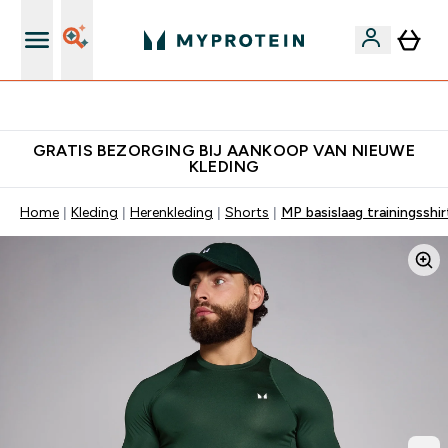
's Wereld nummer 1 Online Sports Nutrition merk
GRATIS BEZORGING BIJ AANKOOP VAN NIEUWE
KLEDING
Home
Kleding
Herenkleding
Shorts
MP basislaag trainingssh