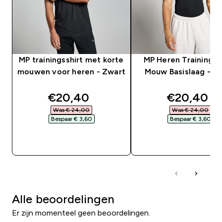
MP trainingsshirt met korte
MP Heren Training K
mouwen voor heren - Zwart
Mouw Basislaag - Z
discounted price
discounte
€20,40‎
€20,40‎
Was € 24,00‎
Was € 24,00‎
Bespaar € 3,60‎
Bespaar € 3,60‎
SHOP SNEL
SHOP SNEL
Alle beoordelingen
Er zijn momenteel geen beoordelingen.