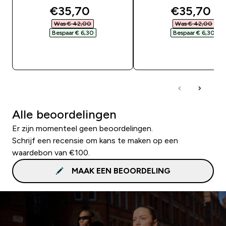
discounted price
discounte
€35,70‎
€35,70‎
Was € 42,00‎
Was € 42,00‎
Bespaar € 6,30‎
Bespaar € 6,30‎
SHOP SNEL
SHOP SNEL
Alle beoordelingen
Er zijn momenteel geen beoordelingen.
Schrijf een recensie om kans te maken op een
waardebon van €100.
MAAK EEN BEOORDELING