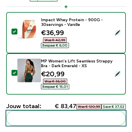
Impact Whey Protein - 900G -
30servings - Vanille
discounted price
€36,99‎
Selecteer dit product - Impact Whey Protein - 900G - 
Was € 42,99‎
Bespaar € 6,00‎
MP Women's Lift Seamless Strappy
Bra - Dark Emerald - XS
discounted price
€20,99‎
Selecteer dit product - MP Women's Lift Seamless Str
Was € 36,00‎
Bespaar € 15,01‎
Jouw totaal:
€ 83,47‎
Was € 120,99‎
Save € 37,52‎
Voeg deze toe aan je routine