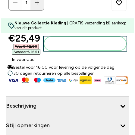
Nieuwe Collectie Kleding
| GRATIS verzending bij aankoop
van dit product
discounted price
€25,49‎
Voeg toe aan winkelmandje
Was € 42,00‎
Bespaar € 16,51‎
In voorraad
Bestel voor 16:00 voor levering op de volgende dag.
30 dagen retourneren op alle bestellingen.
Beschrijving
Stijl opmerkingen