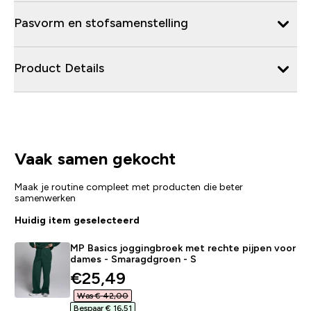
Pasvorm en stofsamenstelling
Product Details
Vaak samen gekocht
Maak je routine compleet met producten die beter
samenwerken
Huidig item geselecteerd
MP Basics joggingbroek met rechte pijpen voor
dames - Smaragdgroen - S
discounted price
€25,49‎
Was € 42,00‎
Bespaar € 16,51‎