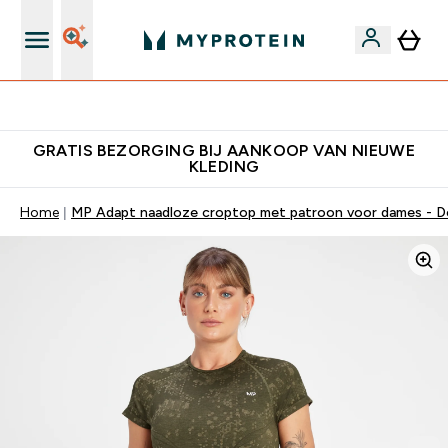
10% Extra Korting + Gratis Shaker | Nieuwe Klanten
GRATIS BEZORGING BIJ AANKOOP VAN NIEUWE
KLEDING
Home
MP Adapt naadloze croptop met patroon voor dames - D