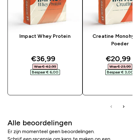
Impact Whey Protein
Creatine Monohydr
Poeder
discounted price
discounte
€36,99‎
€20,99‎
Was € 42,99‎
Was € 23,99‎
Bespaar € 6,00‎
Bespaar € 3,00‎
SHOP SNEL
SHOP SNEL
Alle beoordelingen
Er zijn momenteel geen beoordelingen.
Schrijf een recensie om kans te maken op een