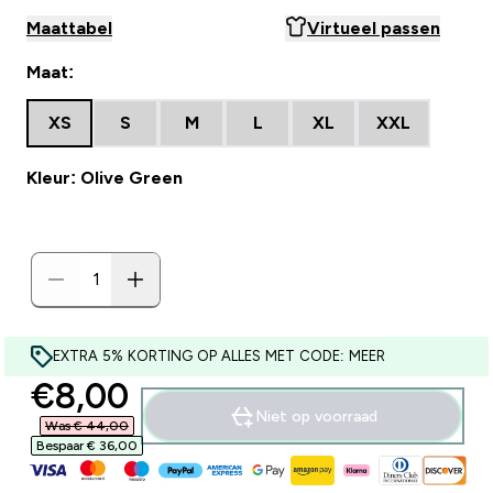
Maattabel
Virtueel passen
Maat:
XS
S
M
L
XL
XXL
Kleur: Olive Green
EXTRA 5% KORTING OP ALLES MET CODE: MEER
discounted price
€8,00‎
Niet op voorraad
Was € 44,00‎
Bespaar € 36,00‎