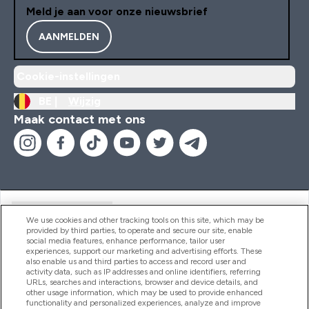
Meld je aan voor onze nieuwsbrief
AANMELDEN
Cookie-instellingen
BE |
Wijzig
Maak contact met ons
Handige Links
We use cookies and other tracking tools on this site, which may be
provided by third parties, to operate and secure our site, enable
social media features, enhance performance, tailor user
experiences, support our marketing and advertising efforts. These
Producten
also enable us and third parties to access and record user and
activity data, such as IP addresses and online identifiers, referring
URLs, searches and interactions, browser and device details, and
other usage information, which may be used to provide enhanced
Company Information
functionality and personalized experiences, analyze and improve