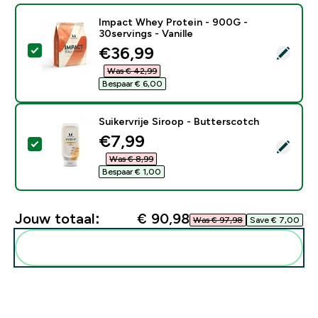
Impact Whey Protein - 900G -
30servings - Vanille
discounted price
€36,99‎
Selecteer dit product - Impact Whey Protein - 900G - 
Was € 42,99‎
Bespaar € 6,00‎
Suikervrije Siroop - Butterscotch
discounted price
€7,99‎
Selecteer dit product - Suikervrije Siroop - Butterscot
Was € 8,99‎
Bespaar € 1,00‎
Jouw totaal:
€ 90,98‎
Was € 97,98‎
Save € 7,00‎
Voeg deze toe aan je routine