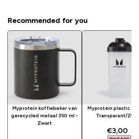
Recommended for you
Myprotein koffiebeker van
Myprotein plastic sha
gerecycled metaal 350 ml -
Transparant/Zwa
Zwart
discounte
€3,00‎
Was € 6,00‎