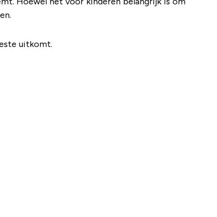
emt. Hoewel het voor kinderen belangrijk is om
en.
este uitkomt.