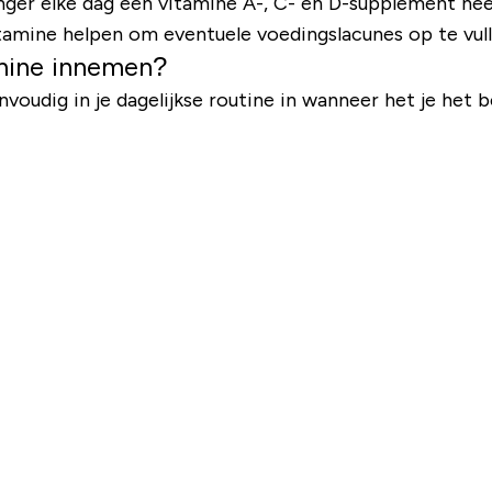
jonger elke dag een vitamine A-, C- en D-supplement ne
tamine helpen om eventuele voedingslacunes op te vull
mine innemen?
udig in je dagelijkse routine in wanneer het je het b