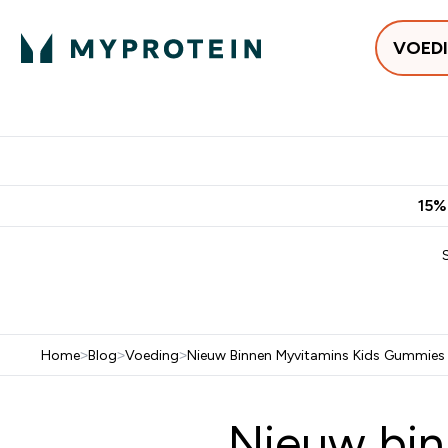
VOED
Uitverkoop
Gratis bezorging vanaf €50
10% Extra K
15%
Home
>
Blog
>
Voeding
>
Nieuw Binnen Myvitamins Kids Gummies
Nieuw bin