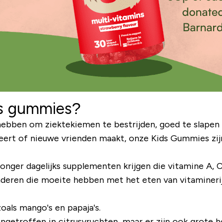
ds gummies?
bben om ziektekiemen te bestrijden, goed te slapen en
beert of nieuwe vrienden maakt, onze Kids Gummies zi
 jonger dagelijks supplementen krijgen die vitamine A,
 kinderen die moeite hebben met het eten van vitaminer
zoals mango's en papaja's.
etroffen in citrusvruchten, maar er zijn ook grote ho