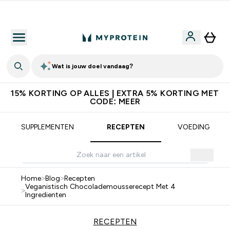
10% Extra Korting + Gratis Shaker | Nieuwe Klanten
Wat is jouw doel vandaag?
15% KORTING OP ALLES | EXTRA 5% KORTING MET
CODE: MEER
SUPPLEMENTEN
RECEPTEN
VOEDING
Home
>
Blog
>
Recepten
Veganistisch Chocolademousserecept Met 4
>
Ingredienten
RECEPTEN