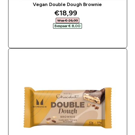
Vegan Double Dough Brownie
discounted price
€18,99‎
Was € 26,99‎
Bespaar € 8,00‎
SHOP SNEL