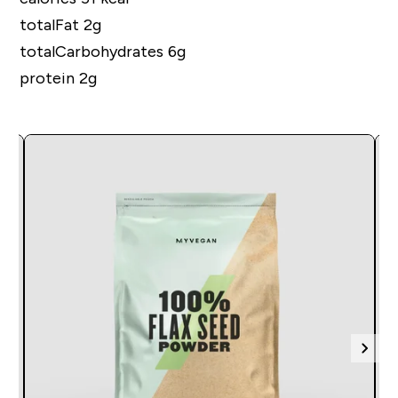
totalFat 2g
totalCarbohydrates 6g
protein 2g