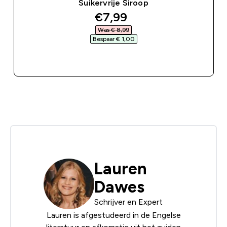
Suikervrije Siroop
discounted price
€7,99‎
Was € 8,99‎
Bespaar € 1,00‎
SHOP SNEL
Lauren
Dawes
Schrijver en Expert
Lauren is afgestudeerd in de Engelse