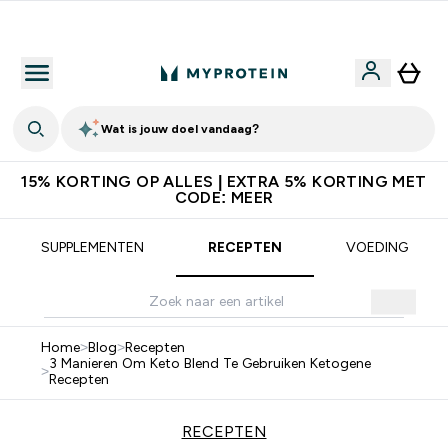
10% Extra Korting + Gratis Shaker | Nieuwe Klanten
Wat is jouw doel vandaag?
15% KORTING OP ALLES | EXTRA 5% KORTING MET
CODE: MEER
SUPPLEMENTEN
RECEPTEN
VOEDING
Home
>
Blog
>
Recepten
3 Manieren Om Keto Blend Te Gebruiken Ketogene
>
Recepten
RECEPTEN