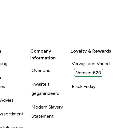
n
Company
Loyalty & Rewards
Information
ding
Verwijs een Vriend
Over ons
Verdien €20
n
Kwaliteit
res
Black Friday
gegarandeerd
 Advies
Modern Slavery
Assortiment
Statement
ntoleranties