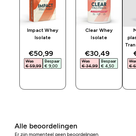
Impact Whey
Clear Whey
t
Isolate
Isolate
pla
Tran
ted price
discounted price
discounted pri
€50,99‎
€30,49‎
ar
Was
Bespaar
Was
Bespaar
Wa
‎
€ 59,99‎
€ 9,00‎
€ 34,99‎
€ 4,50‎
€ 6
SHOP
SHOP
SNEL
SNEL
Alle beoordelingen
Er zijn momenteel geen beoordelingen.