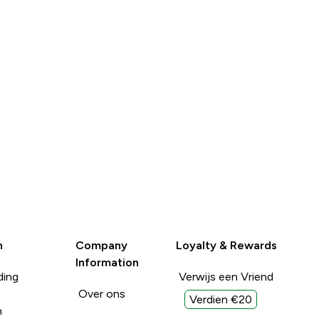
n
Company
Loyalty & Rewards
Information
ding
Verwijs een Vriend
Over ons
Verdien €20
n