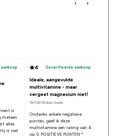
4
e aankoop
Geverifieerde aankoop
Ideale, aangevulde
ine
multivitamine - maar
vergeet magnesium niet!
19/08/16 door Siedo
ment is
Ondanks enkele negatieve
g meteen
punten, geef ik deze
it alles
multivitamine een rating van 4
ij is niet
op 5. POSITIEVE PUNTEN *