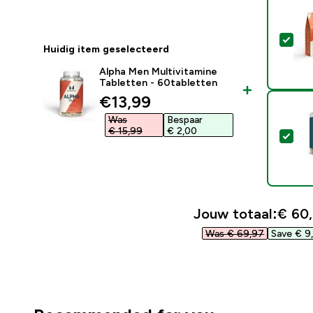
Sel
Huidig item geselecteerd
Alpha Men Multivitamine
Tabletten - 60tabletten
discounted price
€13,99‎
Was
Bespaar
€ 15,99‎
€ 2,00‎
Sel
Jouw totaal:
€ 60,
Was € 69,97‎
Save € 9,