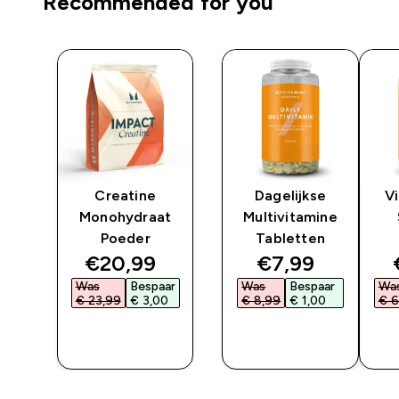
Recommended for you
y
Creatine
Dagelijkse
V
Monohydraat
Multivitamine
Poeder
Tabletten
ted price
discounted price
discounted pri
€20,99‎
€7,99‎
ar
Was
Bespaar
Was
Bespaar
Wa
‎
€ 23,99‎
€ 3,00‎
€ 8,99‎
€ 1,00‎
€ 6
SHOP
SHOP
SNEL
SNEL