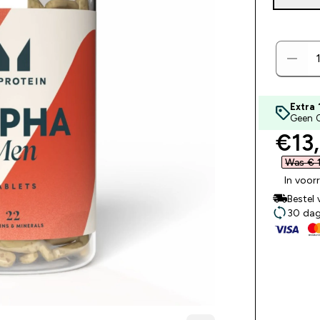
Extra 
Geen 
disc
€13,
Was € 1
In voor
Bestel
30 dage