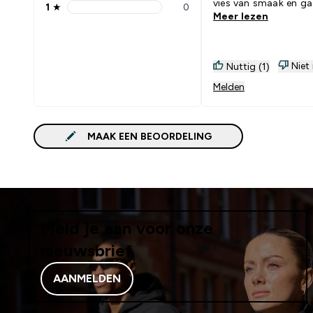
vies van smaak en ga
1
★
0
1 stars rating 0 reviews
Meer lezen
makkelijk af met glas
Gaat goed samen me
Omega 3 supplement
groot glas water.
Niet
Nuttig (1)
Melden
MAAK EEN BEOORDELING
Meld je aan voor onze
nieuwsbrief
AANMELDEN