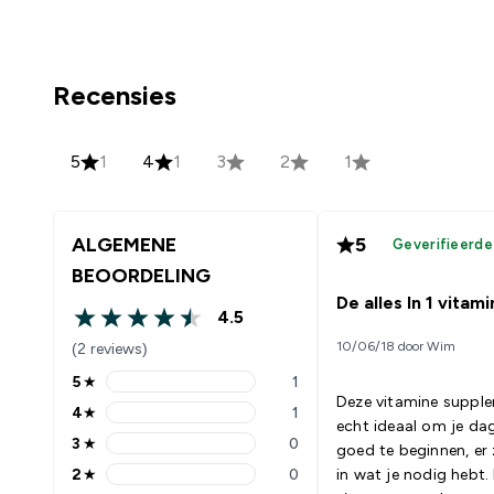
Recensies
5
1
4
1
3
2
1
ALGEMENE
5
Geverifieerd
BEOORDELING
De alles In 1 vitam
4.5
4.5 out of 5 stars
10/06/18 door Wim
(2 reviews)
5
★
1
5 stars rating 1 reviews
Deze vitamine supple
4
★
1
4 stars rating 1 reviews
echt ideaal om je da
3
★
0
goed te beginnen, er z
3 stars rating 0 reviews
2
★
0
in wat je nodig hebt. H
2 stars rating 0 reviews