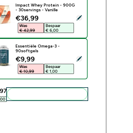
Impact Whey Protein - 900G
- 30servings - Vanille
discounted price
€36,99‎
ecteer dit product - Impact Whey Protein - 900G - 30servings -
Was
Bespaar
€ 42,99‎
€ 6,00‎
Essentiële Omega-3 -
90softgels
discounted price
€9,99‎
ecteer dit product - Essentiële Omega-3 - 90softgels
Was
Bespaar
€ 10,99‎
€ 1,00‎
97‎
Voeg deze toe aan je routine
00‎