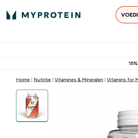
VOED
Uitverkoop
Gratis bezorging vanaf €50
10% Extra K
15%
Home
Nutritie
Vitamines & Mineralen
Vitamins for 