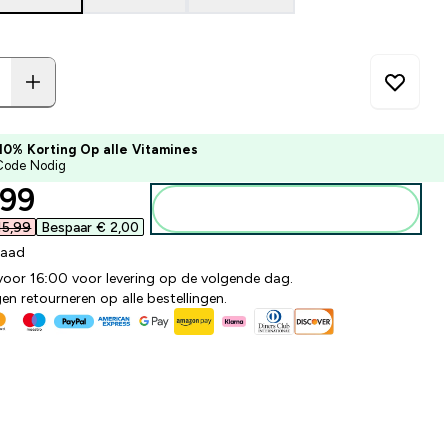
10% Korting Op alle Vitamines
Code Nodig
ounted price
99‎
Voeg toe aan winkelmandje
5,99‎
Bespaar € 2,00‎
raad
 voor 16:00 voor levering op de volgende dag.
n retourneren op alle bestellingen.